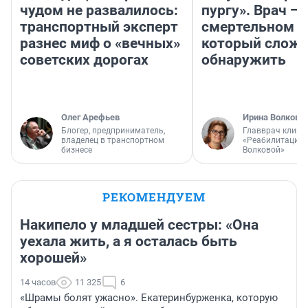
чудом не развалилось:
пургу». Врач — 
транспортный эксперт
смертельном д
разнес миф о «вечных»
который слож
советских дорогах
обнаружить
Олег Арефьев
Ирина Волкова
Блогер, предприниматель,
Главврач клини
владелец в транспортном
«Реабилитация 
бизнесе
Волковой»
РЕКОМЕНДУЕМ
Накипело у младшей сестры: «Она
уехала жить, а я осталась быть
хорошей»
14 часов
11 325
6
«Шрамы болят ужасно». Екатеринбурженка, которую