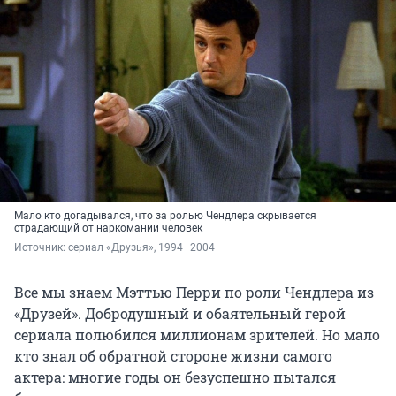
Мало кто догадывался, что за ролью Чендлера скрывается
страдающий от наркомании человек
Источник: 
сериал «Друзья», 1994–2004 
Все мы знаем Мэттью Перри по роли Чендлера из
«Друзей». Добродушный и обаятельный герой
сериала полюбился миллионам зрителей. Но мало
кто знал об обратной стороне жизни самого
актера: многие годы он безуспешно пытался