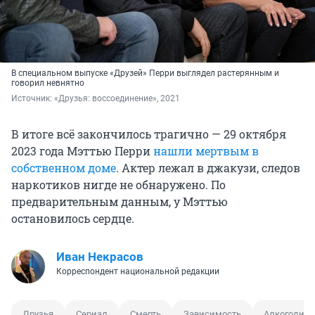
В специальном выпуске «Друзей» Перри выглядел растерянным и
говорил невнятно
Источник: 
«Друзья: воссоединение», 2021
В итоге всё закончилось трагично — 29 октября
2023 года Мэттью Перри
нашли мертвым в
собственном доме
. Актер лежал в джакузи, следов
наркотиков нигде не обнаружено. По
предварительным данным, у Мэттью
остановилось сердце.
Иван Некрасов
Корреспондент национальной редакции
Друзья
Сериал
Смерть
Зависимость
Алкоголиз