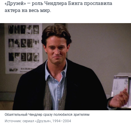
«Друзей» — роль Чендлера Бинга прославила
актера на весь мир.
Обаятельный Чендлер сразу полюбился зрителям
Источник: 
сериал «Друзья», 1994–2004