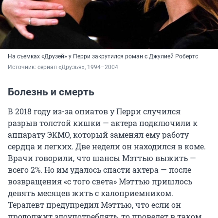
На съемках «Друзей» у Перри закрутился роман с Джулией Робертс
Источник: 
сериал «Друзья», 1994–2004
Болезнь и смерть
В 2018 году из-за опиатов у Перри случился
разрыв толстой кишки — актера подключили к
аппарату ЭКМО, который заменял ему работу
сердца и легких. Две недели он находился в коме.
Врачи говорили, что шансы Мэттью выжить —
всего 2%. Но им удалось спасти актера — после
возвращения «с того света» Мэттью пришлось
девять месяцев жить с калоприемником.
Терапевт предупредил Мэттью, что если он
продолжит злоупотреблять, то проведет в таком