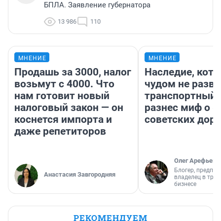
БПЛА. Заявление губернатора
13 986
110
МНЕНИЕ
МНЕНИЕ
Продашь за 3000, налог
Наследие, кото
возьмут с 4000. Что
чудом не разва
нам готовит новый
транспортный 
налоговый закон — он
разнес миф о 
коснется импорта и
советских доро
даже репетиторов
Олег Арефьев
Блогер, предпри
Анастасия Завгородняя
владелец в тра
бизнесе
РЕКОМЕНДУЕМ