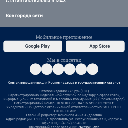
Статистика канала в MAX
Все города сети
Мобильное приложение
Google Play
App Store
Мы в соцсетях
Контактные данные для Роскомнадзора и государственных органов
Сетевое издание «76.ру» (18+)
Зарегистрировано Федеральной службой по надзору в сфере связи,
информационных технологий и массовых коммуникаций (Роскомнадзор)
Регистрационный номер ЭЛ № ФС 77– 84715 от 06.02.2023 г.
Учредитель: Общество с ограниченной ответственностью "ИНТЕРНЕТ
ТЕХНОЛОГИИ"
Главный редактор: Кононова Анна Андреевна
Адрес редакции: 150003, г. Ярославль, ул. Республиканская 3, корпус 4,
офис 313, 8 (4852) 66-40-18
Электронный адрес редакции:
76@shkulev.ru