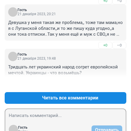
+0
–0
Гость
21 декабря 2023, 20:21
Девушка у меня такая же проблема,, тоже там мама,но 
я с Луганской области,,и то же пишу куда угодно,,а 
они тока отписки..Так у меня ещё и муж с СВО,,я не 
пойму за что он тогда пошел воевать? Если теперь 
+0
–0
его же тёщу и не впускают,чего они добиваются,,я 
скоро в Кремль поеду
Гость
21 декабря 2023, 19:48
Тридцать лет украинский народ согрет европейской 
мечтой. Украинцы - что возьмёшь?
+0
–0
Читать все комментарии
Гость
Отправить