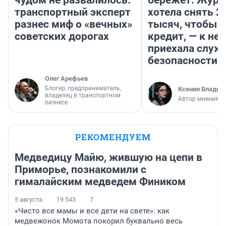
чудом не развалилось:
бережет. Журн
транспортный эксперт
хотела снять 2
разнес миф о «вечных»
тысяч, чтобы п
советских дорогах
кредит, — к не
приехала служ
безопасности
Олег Арефьев
Блогер, предприниматель,
Ксения Владим
владелец в транспортном
Автор мнения
бизнесе
РЕКОМЕНДУЕМ
Медведицу Майю, жившую на цепи в
Приморье, познакомили с
гималайским медведем Фиником
5 августа
19 543
7
«Чисто все мамы и все дети на свете»: как
медвежонок Момота покорил буквально весь