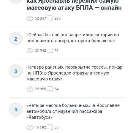
как Ярославль пережил самую
массовую атаку БПЛА — онлайн
52 047
296
«Сейчас бы всё это запретили»: истории из
2
пионерского лагеря, которого больше нет
32 948
73
Четверо раненых, перекрытие трассы, пожар
3
на НПЗ: в Ярославле отразили «самую
массовую атаку»
25 855
54
«Четыре месяца больничных»: в Ярославле
4
автомобилист изувечил пассажира
«Яавтобуса»
16 592
50