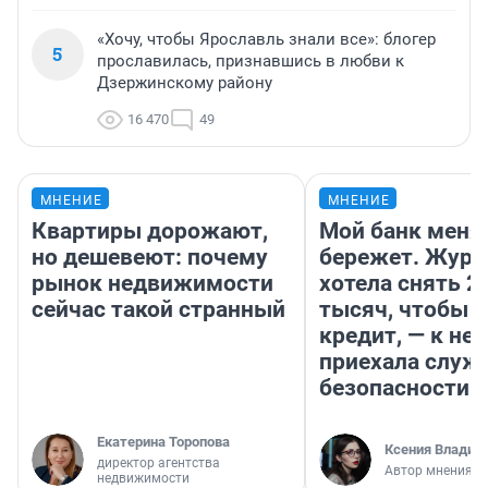
«Хочу, чтобы Ярославль знали все»: блогер
5
прославилась, признавшись в любви к
Дзержинскому району
16 470
49
МНЕНИЕ
МНЕНИЕ
Квартиры дорожают,
Мой банк меня
но дешевеют: почему
бережет. Журн
рынок недвижимости
хотела снять 2
сейчас такой странный
тысяч, чтобы п
кредит, — к не
приехала служ
безопасности
Екатерина Торопова
Ксения Владим
директор агентства
Автор мнения
недвижимости