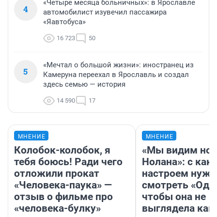
«Четыре месяца больничных»: в Ярославле
4
автомобилист изувечил пассажира
«Яавтобуса»
16 723
50
«Мечтал о большой жизни»: иностранец из
5
Камеруна переехал в Ярославль и создал
здесь семью — история
14 590
17
МНЕНИЕ
МНЕНИЕ
Колобок-колобок, я
«Мы видим нов
тебя боюсь! Ради чего
Нолана»: с как
отложили прокат
настроем нужн
«Человека-паука» —
смотреть «Оди
отзыв о фильме про
чтобы она не
«человека-булку»
выглядела как