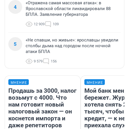
«Отражена самая массовая атака»: в
4
Ярославской области ликвидировали 88
БПЛА. Заявление губернатора
12 909
109
«Не спавши, но живые»: ярославцы увидели
5
столбы дыма над городом после ночной
атаки БПЛА
9 579
156
МНЕНИЕ
МНЕНИЕ
Продашь за 3000, налог
Мой банк меня
возьмут с 4000. Что
бережет. Журн
нам готовит новый
хотела снять 2
налоговый закон — он
тысяч, чтобы п
коснется импорта и
кредит, — к не
даже репетиторов
приехала служ