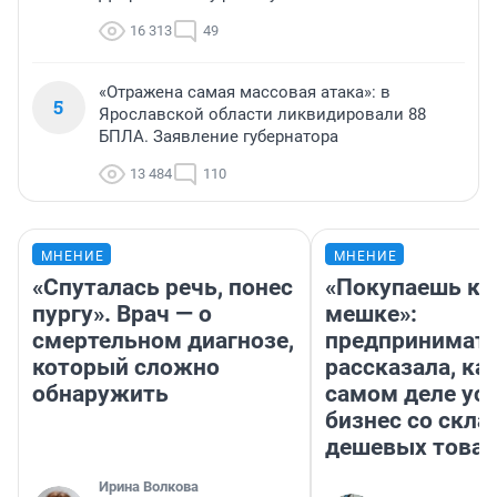
16 313
49
«Отражена самая массовая атака»: в
5
Ярославской области ликвидировали 88
БПЛА. Заявление губернатора
13 484
110
МНЕНИЕ
МНЕНИЕ
«Спуталась речь, понес
«Покупаешь ко
пургу». Врач — о
мешке»:
смертельном диагнозе,
предпринимат
который сложно
рассказала, как
обнаружить
самом деле ус
бизнес со скл
дешевых това
Ирина Волкова