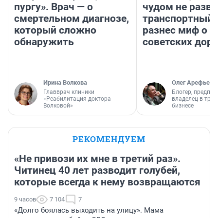
пургу». Врач — о
чудом не разва
смертельном диагнозе,
транспортный 
который сложно
разнес миф о 
обнаружить
советских доро
Ирина Волкова
Олег Арефьев
Главврач клиники
Блогер, предпри
«Реабилитация доктора
владелец в тра
Волковой»
бизнесе
РЕКОМЕНДУЕМ
«Не привози их мне в третий раз».
Читинец 40 лет разводит голубей,
которые всегда к нему возвращаются
9 часов
7 104
7
«Долго боялась выходить на улицу». Мама