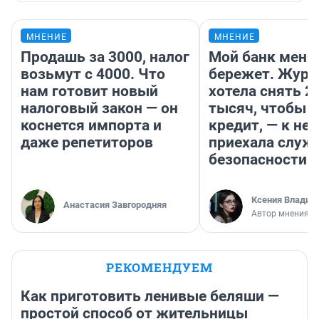
МНЕНИЕ
МНЕНИЕ
Продашь за 3000, налог
Мой банк меня
возьмут с 4000. Что
бережет. Журн
нам готовит новый
хотела снять 2
налоговый закон — он
тысяч, чтобы п
коснется импорта и
кредит, — к не
даже репетиторов
приехала служ
безопасности
Ксения Владим
Анастасия Завгородняя
Автор мнения
РЕКОМЕНДУЕМ
Как приготовить ленивые беляши —
простой способ от жительницы