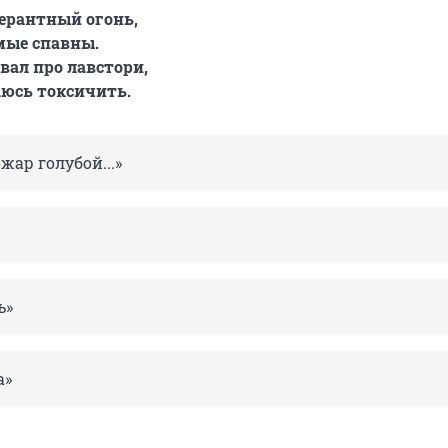
ерантный огонь,
мые спавны.
вал про лавстори,
юсь токсичить.
жар голубой...»
ь»
а»