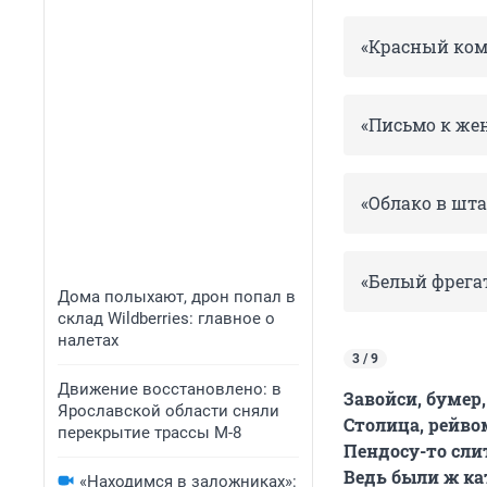
«Красный ко
«Письмо к же
«Облако в шт
«Белый фрега
Дома полыхают, дрон попал в
склад Wildberries: главное о
налетах
3 / 9
Движение восстановлено: в
Завойси, бумер
Ярославской области сняли
Столица, рейво
перекрытие трассы М-8
Пендосу-то сли
Ведь были ж ка
«Находимся в заложниках»: