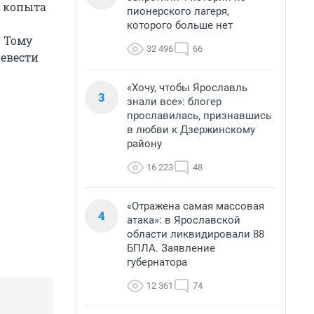
о копыта
пионерского лагеря,
которого больше нет
. Тому
32 496
66
ревести
«Хочу, чтобы Ярославль
3
знали все»: блогер
прославилась, признавшись
в любви к Дзержинскому
району
16 223
48
«Отражена самая массовая
4
атака»: в Ярославской
области ликвидировали 88
БПЛА. Заявление
губернатора
12 361
74