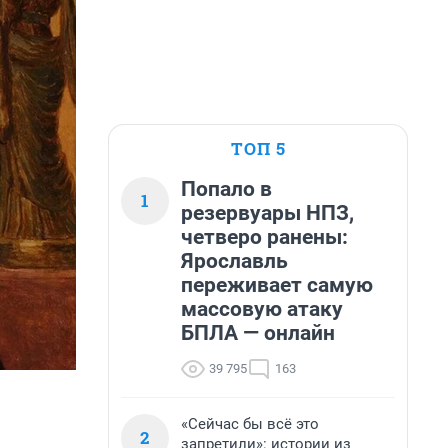
ТОП 5
Попало в
1
резервуары НПЗ,
четверо ранены:
Ярославль
переживает самую
массовую атаку
БПЛА — онлайн
39 795
163
«Сейчас бы всё это
2
запретили»: истории из