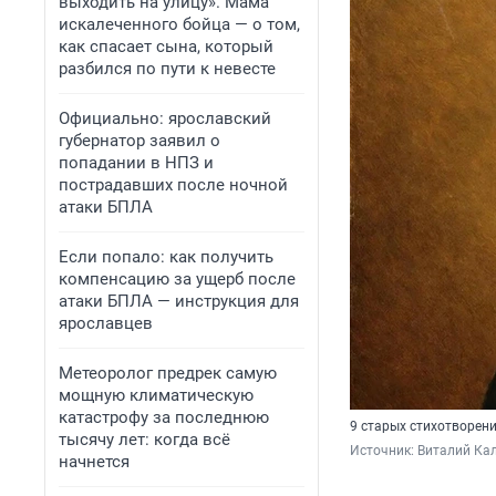
выходить на улицу». Мама
искалеченного бойца — о том,
как спасает сына, который
разбился по пути к невесте
Официально: ярославский
губернатор заявил о
попадании в НПЗ и
пострадавших после ночной
атаки БПЛА
Если попало: как получить
компенсацию за ущерб после
атаки БПЛА — инструкция для
ярославцев
Метеоролог предрек самую
мощную климатическую
катастрофу за последнюю
9 старых стихотворени
тысячу лет: когда всё
Источник: 
Виталий Кал
начнется