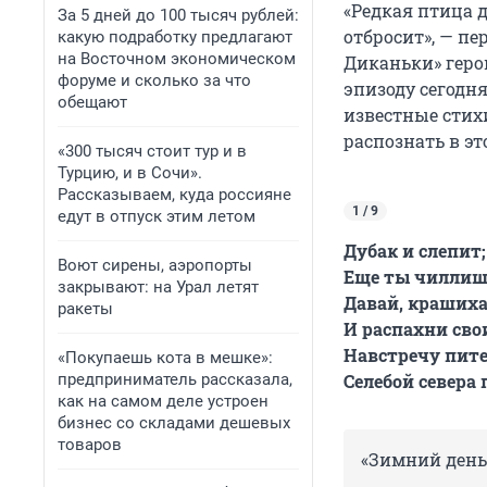
«Редкая птица д
За 5 дней до 100 тысяч рублей:
отбросит», — пе
какую подработку предлагают
на Восточном экономическом
Диканьки» геро
форуме и сколько за что
эпизоду сегодн
обещают
известные стих
распознать в э
«300 тысяч стоит тур и в
Турцию, и в Сочи».
Рассказываем, куда россияне
1 / 9
едут в отпуск этим летом
Дубак и слепит
Воют сирены, аэропорты
Еще ты чиллишь
закрывают: на Урал летят
Давай, крашиха
ракеты
И распахни св
Навстречу пит
«Покупаешь кота в мешке»:
предприниматель рассказала,
Селебой севера 
как на самом деле устроен
бизнес со складами дешевых
товаров
«Зимний день