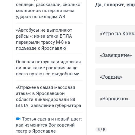
Да, говорят, ещ
селлеры рассказали, сколько
миллионов потеряли из-за
ударов по складам WB
«Автобусы не выполняют
«Утро на Кавк
рейсы»: из-за атаки БПЛА
перекрыли трассу М-8 на
подъезде к Ярославлю
«Завещание»
Опасная петрушка и ядовитая
вишня: какие растения чаще
всего путают со съедобными
«Родина»
«Отражена самая массовая
атака»: в Ярославской
«Бородино»
области ликвидировали 88
БПЛА. Заявление губернатора
Третья сцена и новый цвет:
как изменится Волковский
4 / 9
театр в Ярославле