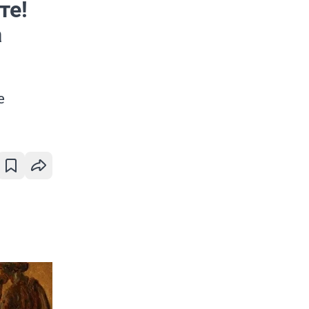
те!
а
е