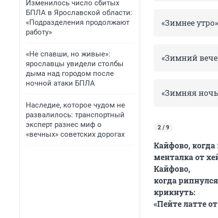
Изменилось число сбитых
БПЛА в Ярославской области:
«Зимнее утро»
«Подразделения продолжают
работу»
«Не спавши, но живые»:
«Зимний вече
ярославцы увидели столбы
дыма над городом после
ночной атаки БПЛА
«Зимняя ночь
Наследие, которое чудом не
развалилось: транспортный
эксперт разнес миф о
2 / 9
«вечных» советских дорогах
Кайфово, когда
менталка от хе
Кайфово,
когда рипнулся
крикнуть:
«Пейте латте о