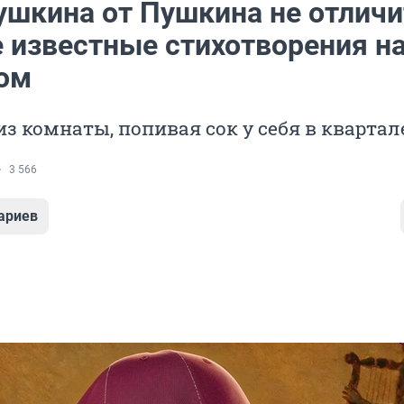
ушкина от Пушкина не отличи
е известные стихотворения н
ом
из комнаты, попивая сок у себя в квартал
3 566
ариев