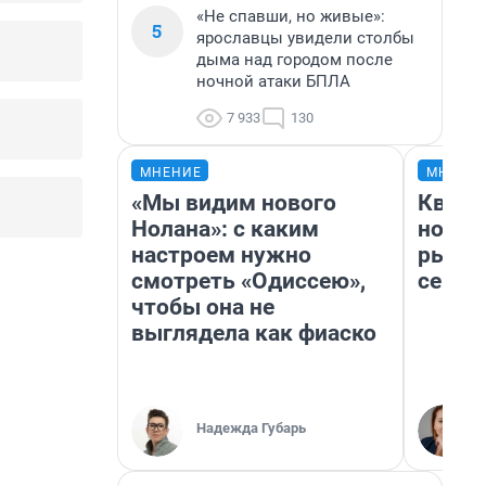
«Не спавши, но живые»:
5
ярославцы увидели столбы
дыма над городом после
ночной атаки БПЛА
7 933
130
МНЕНИЕ
МНЕНИ
«Мы видим нового
Кварт
Нолана»: с каким
но де
настроем нужно
рынок
смотреть «Одиссею»,
сейча
чтобы она не
выглядела как фиаско
Надежда Губарь