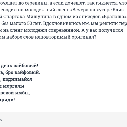
очешет до середины, а если дочешет, так гикнется, чт
реводил на молодежный сленг «Вечера на хуторе близ
й Спартака Мишулина в одном из эпизодов «Ералаша»
я без малого 50 лет. Вдохновившись им, мы решили пе
и на сленг молодежи современной. А у вас получится
том наборе слов неповторимый оригинал?
; день вайбовый!
, бро кайфовый.
, поднимайся
ои моргалы
ерской имбы,
приди!
»