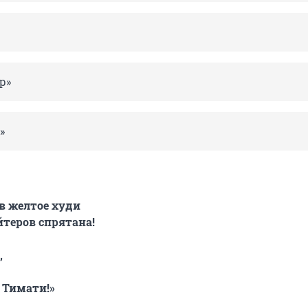
р»
»
 в желтое худи
йтеров спрятана!
,
т Тимати!»