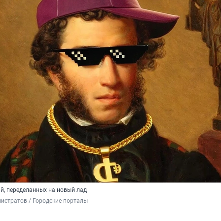
й, переделанных на новый лад
истратов / Городские порталы