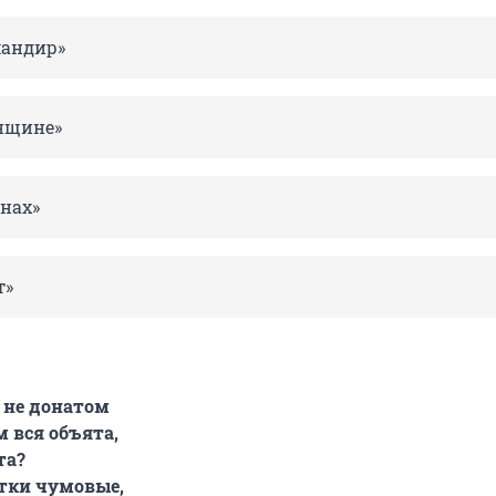
мандир»
нщине»
анах»
т»
, не донатом
м вся объята,
та?
тки чумовые,