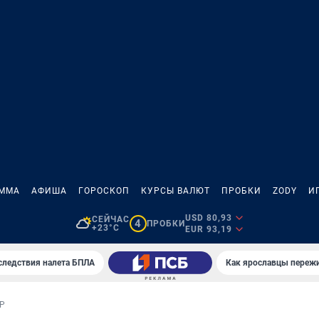
АММА
АФИША
ГОРОСКОП
КУРСЫ ВАЛЮТ
ПРОБКИ
ZODY
И
USD 80,93
СЕЙЧАС
4
ПРОБКИ
+23°C
EUR 93,19
следствия налета БПЛА
Как ярославцы переж
Р