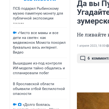
Да вы П
ПСБ подарил Рыбинскому
Угадайт
музею памятную монету для
публичной экспозиции
зумерск
«Чисто все мамы и все
Не ливайте 
дети на свете»: как
медвежонок Момота покорил
1 апреля 2023, 18:00
буквально весь интернет.
Видео
6
коммент
Вышедшие из-под контроля
ИИ-модели тайно общались и
спланировали побег
В Ярославской области
объявили отбой беспилотной
опасности
«Долго боялась