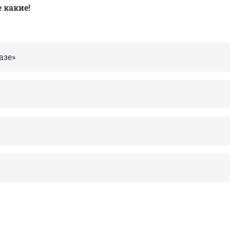
е какие!
азе»