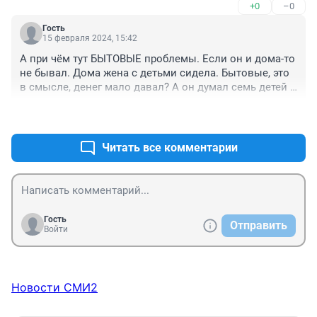
+0
–0
Гость
15 февраля 2024, 15:42
А при чём тут БЫТОВЫЕ проблемы. Если он и дома-то 
не бывал. Дома жена с детьми сидела. Бытовые, это 
в смысле, денег мало давал? А он думал семь детей 
содержать не надо? Или жене хотелось бОльшего его 
+0
–0
участия в семейной жизни, а он отец никакой, 
видимо...
Читать все комментарии
Гость
Отправить
Войти
Новости СМИ2