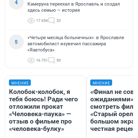
4
Камеруна переехал в Ярославль и создал
здесь семью — история
17 654
20
«Четыре месяца больничных»: в Ярославле
5
автомобилист изувечил пассажира
«Яавтобуса»
16 751
50
МНЕНИЕ
МНЕНИЕ
Колобок-колобок, я
«Финал не совп
тебя боюсь! Ради чего
ожиданиями»: 
отложили прокат
смотреть фил
«Человека-паука» —
«Старый орел» 
отзыв о фильме про
большом экран
«человека-булку»
честная рецен