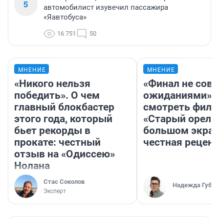
5
автомобилист изувечил пассажира
«Яавтобуса»
16 751
50
МНЕНИЕ
МНЕНИЕ
«Никого нельзя
«Финал не совп
победить». О чем
ожиданиями»: 
главный блокбастер
смотреть фил
этого года, который
«Старый орел» 
бьет рекорды в
большом экран
прокате: честный
честная рецен
отзыв на «Одиссею»
Нолана
Стас Соколов
Надежда Губар
Эксперт