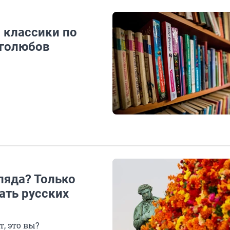
 классики по
иголюбов
ляда? Только
ать русских
т, это вы?