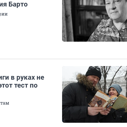
ия Барто
фии
ги в руках не
тот тест по
стам