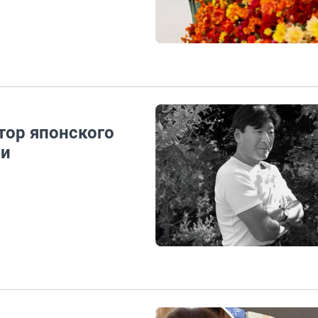
тор японского
ки