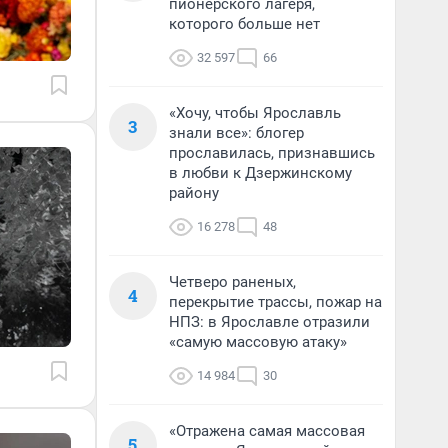
пионерского лагеря,
которого больше нет
32 597
66
«Хочу, чтобы Ярославль
3
знали все»: блогер
прославилась, признавшись
в любви к Дзержинскому
району
16 278
48
Четверо раненых,
4
перекрытие трассы, пожар на
НПЗ: в Ярославле отразили
«самую массовую атаку»
14 984
30
«Отражена самая массовая
5