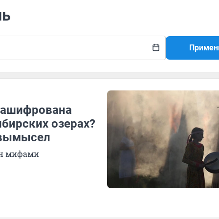
ль
Примен
 зашифрована
ибирских озерах?
е вымысел
тан мифами