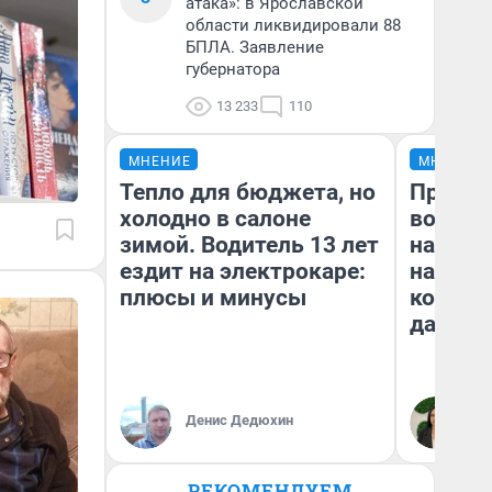
атака»: в Ярославской
области ликвидировали 88
БПЛА. Заявление
губернатора
13 233
110
МНЕНИЕ
МНЕНИЕ
Тепло для бюджета, но
Продаш
холодно в салоне
возьмут
зимой. Водитель 13 лет
нам го
ездит на электрокаре:
налого
плюсы и минусы
коснет
даже р
Денис Дедюхин
Ан
РЕКОМЕНДУЕМ