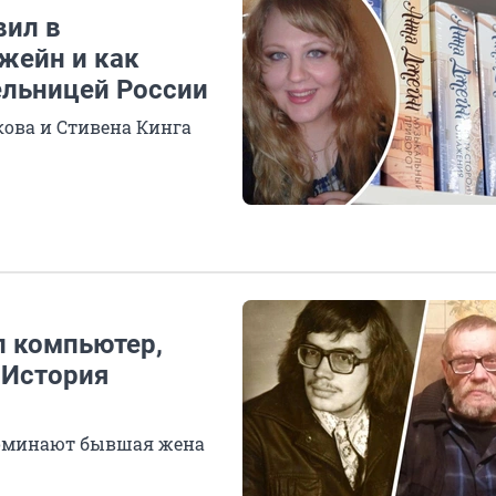
вил в
Джейн и как
ельницей России
кова и Стивена Кинга
л компьютер,
 История
поминают бывшая жена