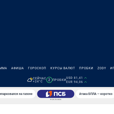
АММА
АФИША
ГОРОСКОП
КУРСЫ ВАЛЮТ
ПРОБКИ
ZODY
И
USD 81,41
СЕЙЧАС
2
ПРОБКИ
+24°C
EUR 94,06
ипарковался на газоне
Атака БПЛА — коротко