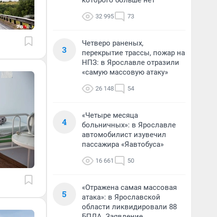
которого больше нет
32 995
73
Четверо раненых,
3
перекрытие трассы, пожар на
НПЗ: в Ярославле отразили
«самую массовую атаку»
26 148
54
«Четыре месяца
4
больничных»: в Ярославле
автомобилист изувечил
пассажира «Яавтобуса»
16 661
50
«Отражена самая массовая
5
атака»: в Ярославской
области ликвидировали 88
БПЛА. Заявление