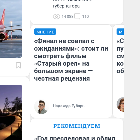
губернатора
14 088
110
МНЕНИЕ
МНЕНИЕ
«Финал не совпал с
«Спутал
ожиданиями»: стоит ли
пургу».
смотреть фильм
смерте
«Старый орел» на
которы
большом экране —
обнару
честная рецензия
Ир
Гл
Надежда Губарь
«Р
Во
РЕКОМЕНДУЕМ
«Год преследовал и облил