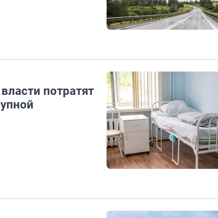
 власти потратят
рупной