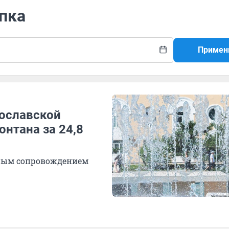
упка
Примен
рославской
онтана за 24,8
ьным сопровождением