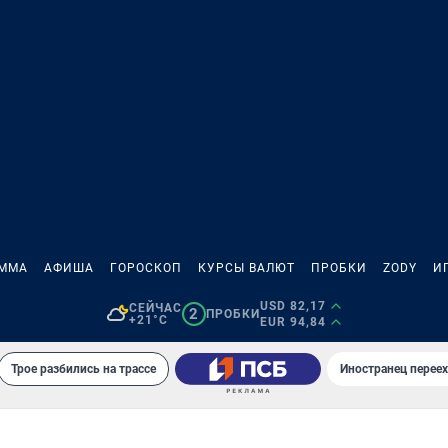
АММА
АФИША
ГОРОСКОП
КУРСЫ ВАЛЮТ
ПРОБКИ
ZODY
И
USD 82,17
СЕЙЧАС
2
ПРОБКИ
+21°C
EUR 94,84
Трое разбились на трассе
Иностранец переех