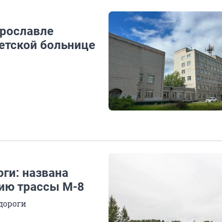
Ярославле
детской больнице
оги: названа
нию трассы М-8
дороги