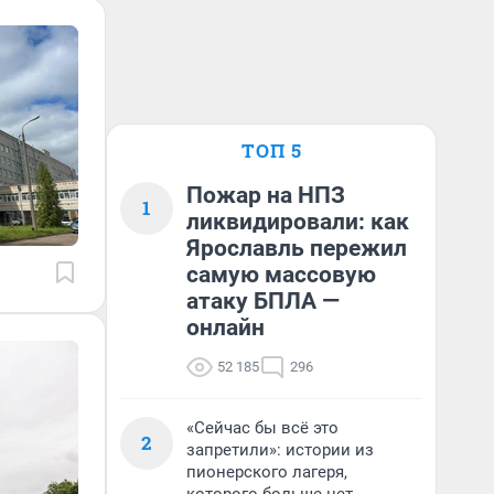
ТОП 5
Пожар на НПЗ
1
ликвидировали: как
Ярославль пережил
самую массовую
атаку БПЛА —
онлайн
52 185
296
«Сейчас бы всё это
2
запретили»: истории из
пионерского лагеря,