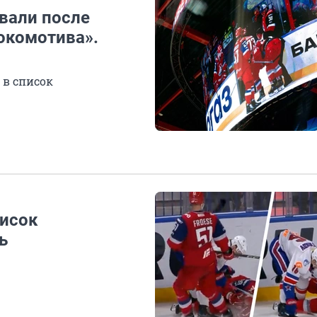
вали после
окомотива».
 в список
писок
ь