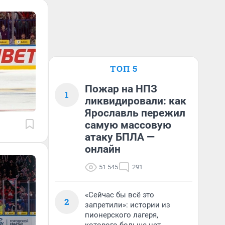
ТОП 5
Пожар на НПЗ
1
ликвидировали: как
Ярославль пережил
самую массовую
атаку БПЛА —
онлайн
51 545
291
«Сейчас бы всё это
2
запретили»: истории из
пионерского лагеря,