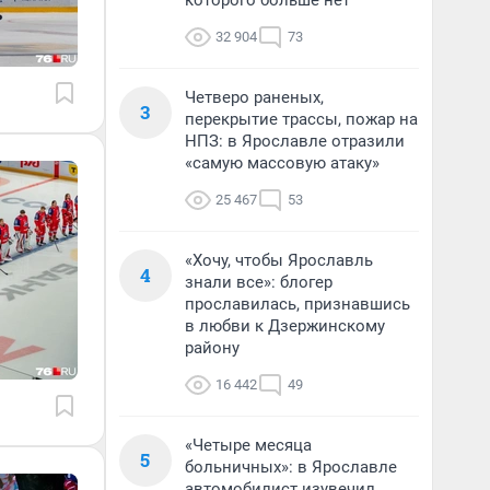
которого больше нет
32 904
73
Четверо раненых,
3
перекрытие трассы, пожар на
НПЗ: в Ярославле отразили
«самую массовую атаку»
25 467
53
«Хочу, чтобы Ярославль
4
знали все»: блогер
прославилась, признавшись
в любви к Дзержинскому
району
16 442
49
«Четыре месяца
5
больничных»: в Ярославле
автомобилист изувечил