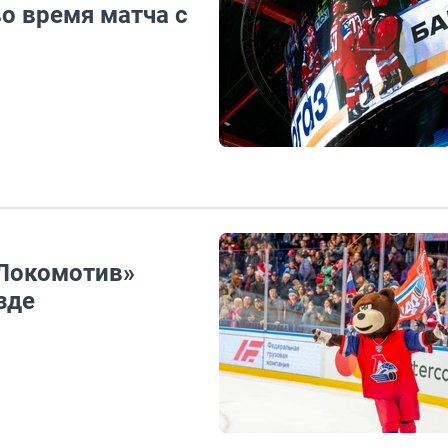
о время матча с
«Локомотив»
зде