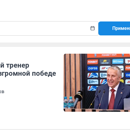
Примен
й тренер
згромной победе
ов