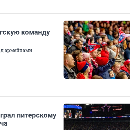
гскую команду
над армейцами
играл питерскому
тча