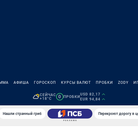
АММА
АФИША
ГОРОСКОП
КУРСЫ ВАЛЮТ
ПРОБКИ
ZODY
И
USD 82,17
СЕЙЧАС
0
ПРОБКИ
+18°C
EUR 94,84
Нашли странный гриб
Перекроют дорогу в ц