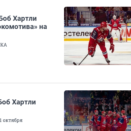
Боб Хартли
окомотива» на
СКА
Боб Хартли
1 октября