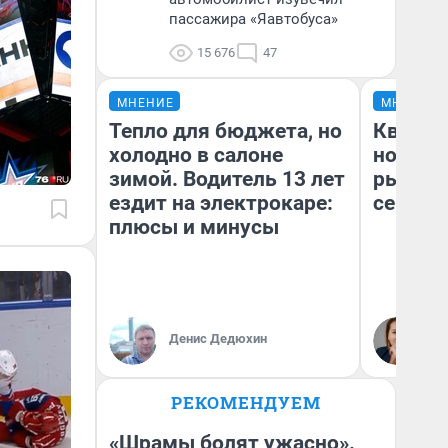
пассажира «Яавтобуса»
15 676
47
МНЕНИЕ
МНЕНИЕ
Тепло для бюджета, но
Кварти
холодно в салоне
но деш
зимой. Водитель 13 лет
рынок 
ездит на электрокаре:
сейчас
плюсы и минусы
Ек
Денис Дедюхин
ди
не
РЕКОМЕНДУЕМ
«Шрамы болят ужасно».