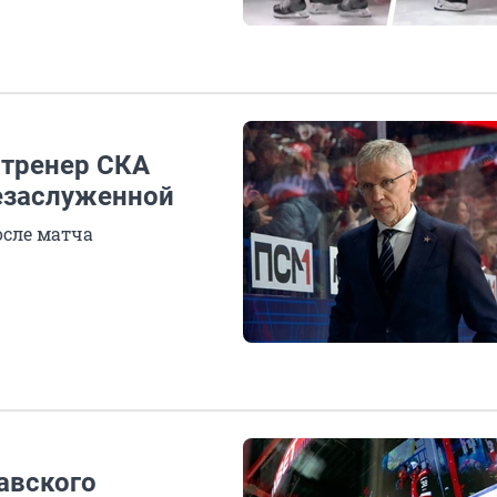
 тренер СКА
езаслуженной
осле матча
авского