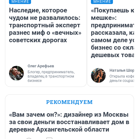
МНЕНИЕ
МНЕНИЕ
Наследие, которое
«Покупаешь ко
чудом не развалилось:
мешке»:
транспортный эксперт
предпринимат
разнес миф о «вечных»
рассказала, как
советских дорогах
самом деле ус
бизнес со скл
дешевых това
Олег Арефьев
Наталья Шорох
Блогер, предприниматель,
владелец в транспортном
Открыла кофейн
бизнесе
деньги соцразв
РЕКОМЕНДУЕМ
«Вам зачем он?»: дизайнер из Москвы
за свои деньги восстанавливает дом в
деревне Архангельской области