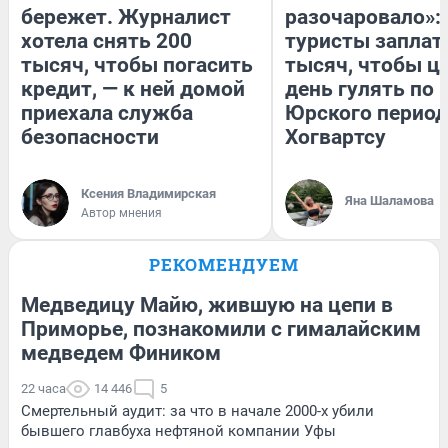
бережет. Журналист
разочаровало»:
хотела снять 200
туристы заплат
тысяч, чтобы погасить
тысяч, чтобы ц
кредит, — к ней домой
день гулять по 
приехала служба
Юрского период
безопасности
Хогвартсу
Ксения Владимирская
Яна Шаламова
Автор мнения
РЕКОМЕНДУЕМ
Медведицу Майю, жившую на цепи в
Приморье, познакомили с гималайским
медведем Фиником
22 часа
14 446
5
Смертельный аудит: за что в начале 2000-х убили
бывшего главбуха нефтяной компании Уфы