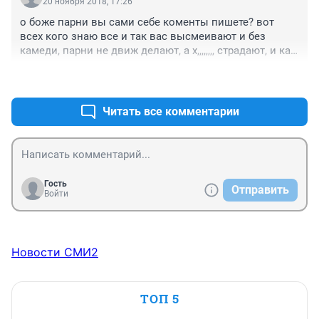
20 ноября 2018, 17:26
о боже парни вы сами себе коменты пишете? вот 
всех кого знаю все и так вас высмеивают и без 
камеди, парни не движ делают, а х,,,,,,,, страдают, и как 
же меня бесит косноязыкость виталика, его "короче", 
+0
–0
"тигры", "е бой", ка будто других слов не знает
Читать все комментарии
Гость
Отправить
Войти
Новости СМИ2
ТОП 5