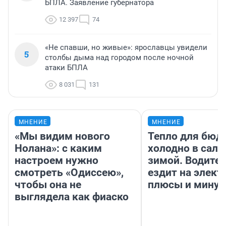
БПЛА. Заявление губернатора
12 397
74
«Не спавши, но живые»: ярославцы увидели
5
столбы дыма над городом после ночной
атаки БПЛА
8 031
131
МНЕНИЕ
МНЕНИЕ
«Мы видим нового
Тепло для бюд
Нолана»: с каким
холодно в сало
настроем нужно
зимой. Водител
смотреть «Одиссею»,
ездит на элект
чтобы она не
плюсы и мину
выглядела как фиаско