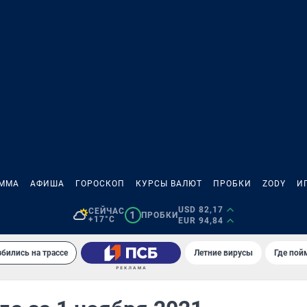
АММА
АФИША
ГОРОСКОП
КУРСЫ ВАЛЮТ
ПРОБКИ
ZODY
И
USD 82,17
СЕЙЧАС
1
ПРОБКИ
+17°C
EUR 94,84
збились на трассе
Летние вирусы
Где пой