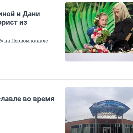
иной и Дани
орист из
!» на Первом канале
славле во время