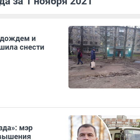
да за 1 ноября 2021
 дождем и
ешила снести
зда»: мэр
овышения