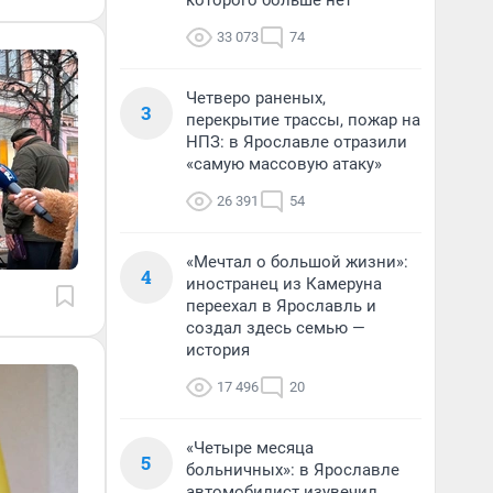
которого больше нет
33 073
74
Четверо раненых,
3
перекрытие трассы, пожар на
НПЗ: в Ярославле отразили
«самую массовую атаку»
26 391
54
«Мечтал о большой жизни»:
4
иностранец из Камеруна
переехал в Ярославль и
создал здесь семью —
история
17 496
20
«Четыре месяца
5
больничных»: в Ярославле
автомобилист изувечил