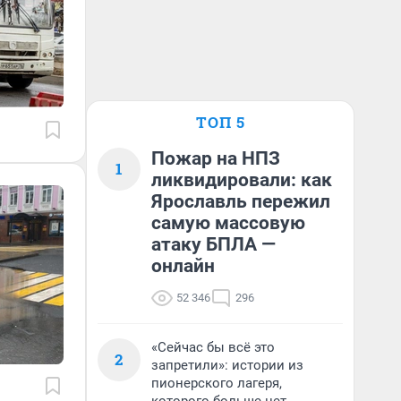
ТОП 5
Пожар на НПЗ
1
ликвидировали: как
Ярославль пережил
самую массовую
атаку БПЛА —
онлайн
52 346
296
«Сейчас бы всё это
2
запретили»: истории из
пионерского лагеря,