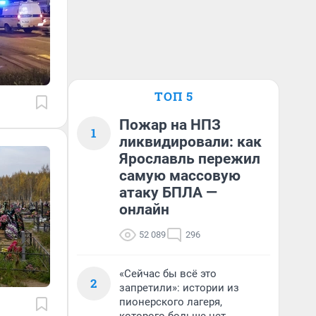
ТОП 5
Пожар на НПЗ
1
ликвидировали: как
Ярославль пережил
самую массовую
атаку БПЛА —
онлайн
52 089
296
«Сейчас бы всё это
2
запретили»: истории из
пионерского лагеря,