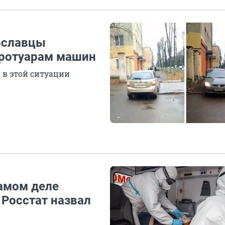
рославцы
тротуарам машин
 в этой ситуации
самом деле
 Росстат назвал