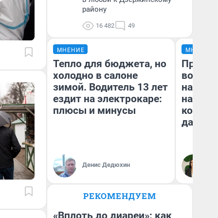
району
16 482
49
МНЕНИЕ
МНЕНИЕ
Тепло для бюджета, но
Продаш
холодно в салоне
возьмут
зимой. Водитель 13 лет
нам го
ездит на электрокаре:
налого
плюсы и минусы
коснет
даже р
Денис Дедюхин
Ан
РЕКОМЕНДУЕМ
«Вплоть до диареи»: как