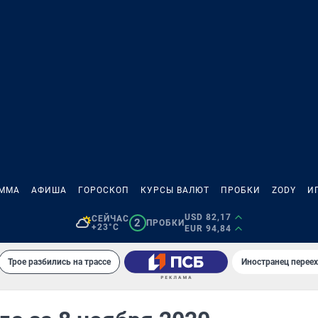
АММА
АФИША
ГОРОСКОП
КУРСЫ ВАЛЮТ
ПРОБКИ
ZODY
И
USD 82,17
СЕЙЧАС
2
ПРОБКИ
+23°C
EUR 94,84
Трое разбились на трассе
Иностранец переех