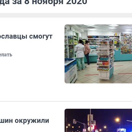
да за 8 ноября 2020
ославцы смогут
елать
ашин окружили