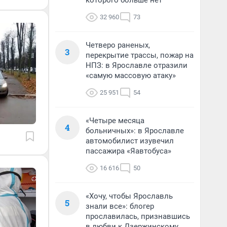
которого больше нет
32 960
73
Четверо раненых,
3
перекрытие трассы, пожар на
НПЗ: в Ярославле отразили
«самую массовую атаку»
25 951
54
«Четыре месяца
4
больничных»: в Ярославле
автомобилист изувечил
пассажира «Яавтобуса»
16 616
50
«Хочу, чтобы Ярославль
5
знали все»: блогер
прославилась, признавшись
в любви к Дзержинскому