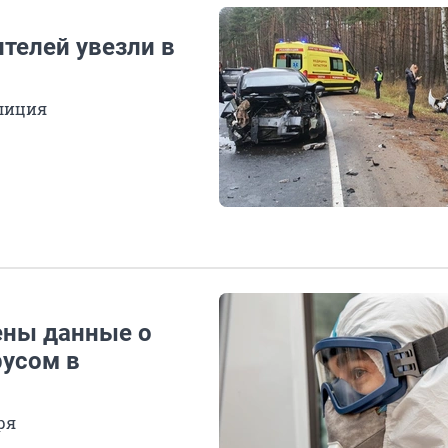
телей увезли в
лиция
ены данные о
русом в
ря