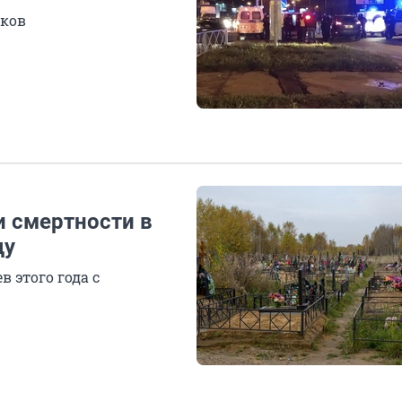
иков
и смертности в
ду
 этого года с