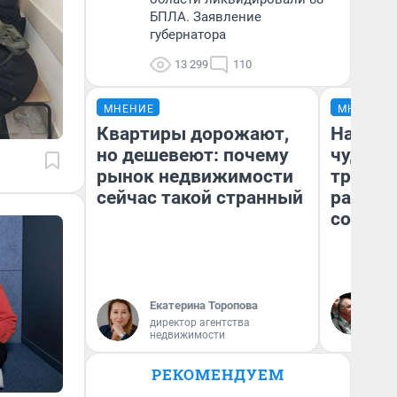
БПЛА. Заявление
губернатора
13 299
110
МНЕНИЕ
МНЕНИЕ
Квартиры дорожают,
Наслед
но дешевеют: почему
чудом 
рынок недвижимости
трансп
сейчас такой странный
разнес
советс
Ол
Екатерина Торопова
Бл
директор агентства
вл
недвижимости
би
РЕКОМЕНДУЕМ