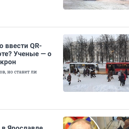
о ввести QR-
те? Ученые — о
икрон
в, но станет ли
 в Ярославле