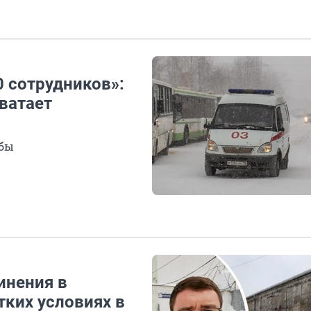
0 сотрудников»:
ватает
жбы
инения в
ких условиях в