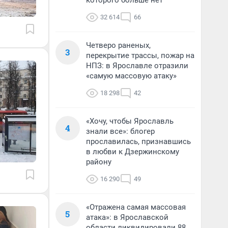
которого больше нет
32 614
66
Четверо раненых,
3
перекрытие трассы, пожар на
НПЗ: в Ярославле отразили
«самую массовую атаку»
18 298
42
«Хочу, чтобы Ярославль
4
знали все»: блогер
прославилась, признавшись
в любви к Дзержинскому
району
16 290
49
«Отражена самая массовая
5
атака»: в Ярославской
области ликвидировали 88