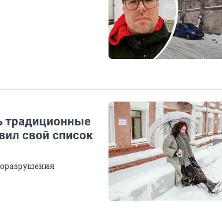
ь традиционные
авил свой список
аморазрушения