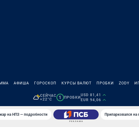
АММА
АФИША
ГОРОСКОП
КУРСЫ ВАЛЮТ
ПРОБКИ
ZODY
И
USD 81,41
СЕЙЧАС
1
ПРОБКИ
+22°C
EUR 94,06
жар на НПЗ — подробности
Припарковался на 