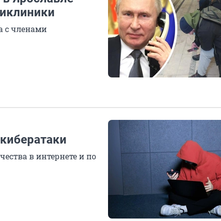
ликлиники
а с членами
 кибератаки
ества в интернете и по