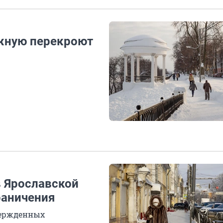
жную перекроют
в Ярославской
раничения
вержденных