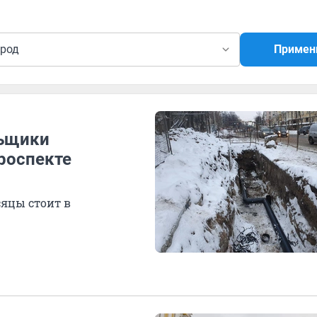
ород
Примен
льщики
роспекте
яцы стоит в