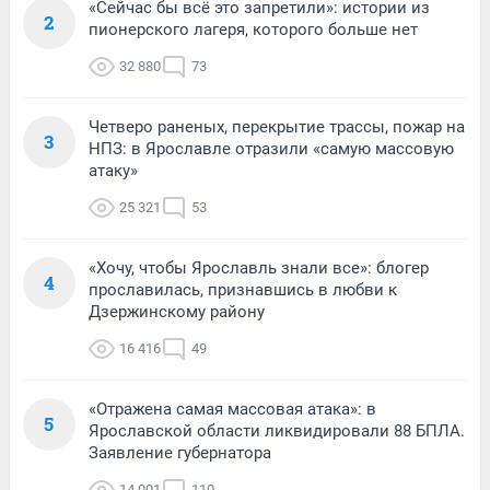
«Сейчас бы всё это запретили»: истории из
2
пионерского лагеря, которого больше нет
32 880
73
Четверо раненых, перекрытие трассы, пожар на
3
НПЗ: в Ярославле отразили «самую массовую
атаку»
25 321
53
«Хочу, чтобы Ярославль знали все»: блогер
4
прославилась, признавшись в любви к
Дзержинскому району
16 416
49
«Отражена самая массовая атака»: в
5
Ярославской области ликвидировали 88 БПЛА.
Заявление губернатора
14 001
110