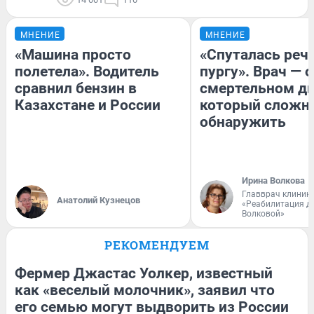
МНЕНИЕ
МНЕНИЕ
«Машина просто
«Спуталась речь
полетела». Водитель
пургу». Врач — о
сравнил бензин в
смертельном ди
Казахстане и России
который сложн
обнаружить
Ирина Волкова
Главврач клиник
Анатолий Кузнецов
«Реабилитация д
Волковой»
РЕКОМЕНДУЕМ
Фермер Джастас Уолкер, известный
как «веселый молочник», заявил что
его семью могут выдворить из России