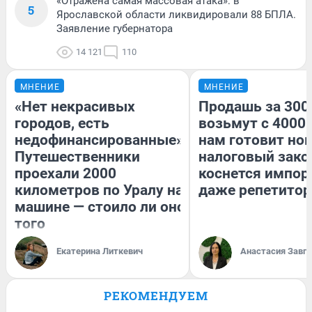
«Отражена самая массовая атака»: в
5
Ярославской области ликвидировали 88 БПЛА.
Заявление губернатора
14 121
110
МНЕНИЕ
МНЕНИЕ
«Нет некрасивых
Продашь за 3000
городов, есть
возьмут с 4000.
недофинансированные».
нам готовит но
Путешественники
налоговый зако
проехали 2000
коснется импор
километров по Уралу на
даже репетитор
машине — стоило ли оно
того
Екатерина Литкевич
Анастасия Завг
РЕКОМЕНДУЕМ