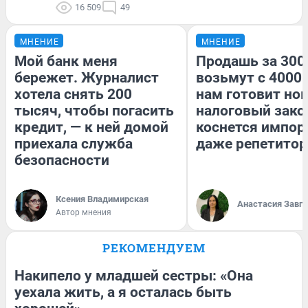
16 509
49
МНЕНИЕ
МНЕНИЕ
Мой банк меня
Продашь за 3000
бережет. Журналист
возьмут с 4000.
хотела снять 200
нам готовит но
тысяч, чтобы погасить
налоговый зако
кредит, — к ней домой
коснется импор
приехала служба
даже репетитор
безопасности
Ксения Владимирская
Анастасия Завг
Автор мнения
РЕКОМЕНДУЕМ
Накипело у младшей сестры: «Она
уехала жить, а я осталась быть