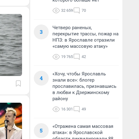
которого больше нет
32 659
70
Четверо раненых,
3
перекрытие трассы, пожар на
НПЗ: в Ярославле отразили
«самую массовую атаку»
19 765
42
«Хочу, чтобы Ярославль
4
знали все»: блогер
прославилась, признавшись
в любви к Дзержинскому
району
16 301
49
«Отражена самая массовая
5
атака»: в Ярославской
области ликвидировали 88