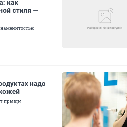
а: как
ной стиля —
 знаменитостью
продуктах надо
 кожей
ют прыщи