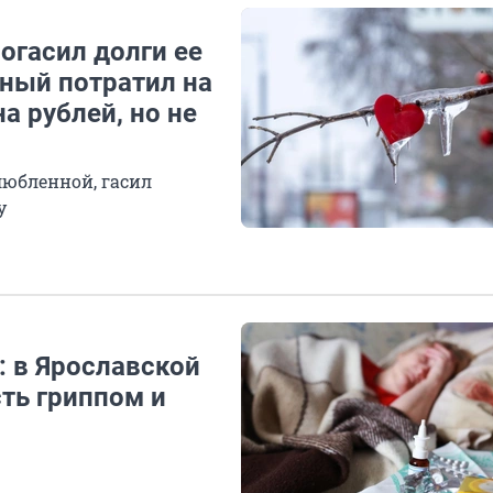
погасил долги ее
ный потратил на
а рублей, но не
любленной, гасил
у
: в Ярославской
ть гриппом и