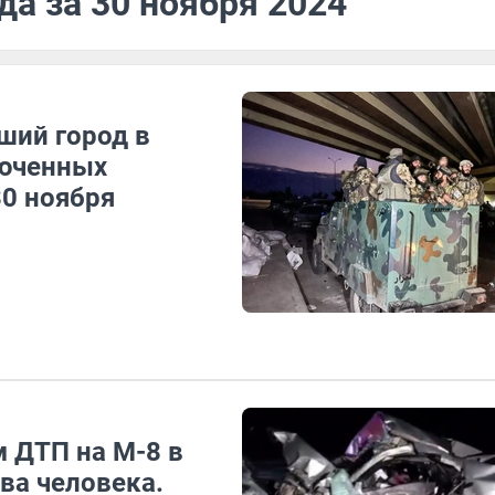
да за 30 ноября 2024
ший город в
люченных
30 ноября
м ДТП на М-8 в
ва человека.