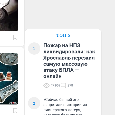
ТОП 5
Пожар на НПЗ
1
ликвидировали: как
Ярославль пережил
самую массовую
атаку БПЛА —
онлайн
47 959
278
«Сейчас бы всё это
2
запретили»: истории из
пионерского лагеря,