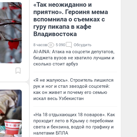
«Так неожиданно и
приятно». Героиня мема
вспомнила о съемках с
гуру пикапа в кафе
Владивостока
8 часов
5 090
Обсудить
AI-AINA: Атака на соцсети депутатов,
бюджета вузов не хватило лучшим и
сколько стоит арбуз
«Я не жалуюсь». Строитель лишился
рук и ног и стал звездой соцсетей:
как он живет и почему его семью
искал весь Узбекистан
«На 18 отдыхающих 18 поваров». Как
проходит лето в Крыму с перебоями
света и бензина, водой по графику и
налетами БПЛА