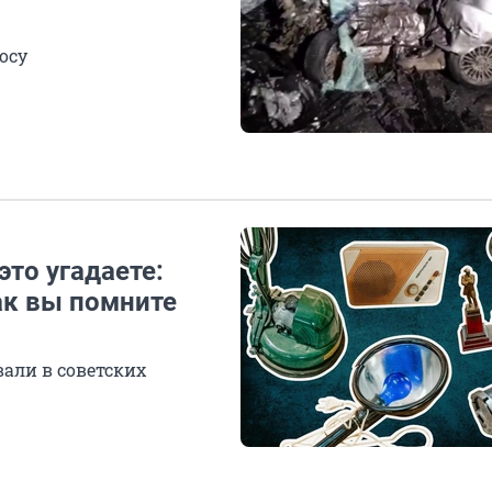
осу
это угадаете:
ак вы помните
вали в советских