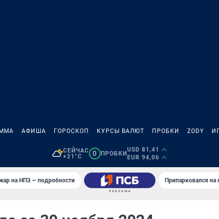
АММА
АФИША
ГОРОСКОП
КУРСЫ ВАЛЮТ
ПРОБКИ
ZODY
И
USD 81,41
СЕЙЧАС
0
ПРОБКИ
+21°C
EUR 94,06
жар на НПЗ — подробности
Припарковался на 