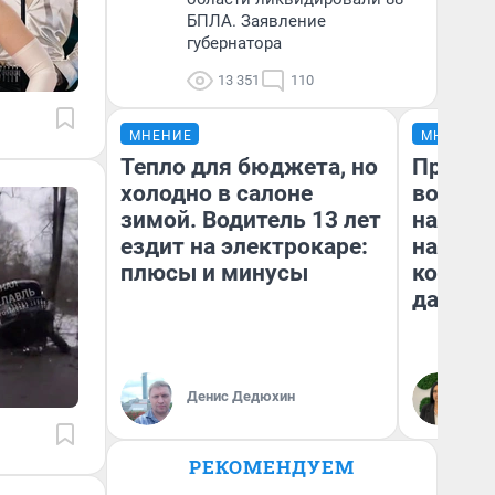
БПЛА. Заявление
губернатора
13 351
110
МНЕНИЕ
МНЕНИЕ
Тепло для бюджета, но
Продаш
холодно в салоне
возьмут
зимой. Водитель 13 лет
нам го
ездит на электрокаре:
налого
плюсы и минусы
коснет
даже р
Денис Дедюхин
Ан
РЕКОМЕНДУЕМ