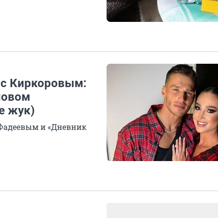
 с Киркоровым:
новом
е жук)
 Фадеевым и «Дневник