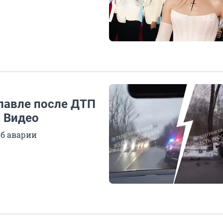
славле после ДТП
. Видео
об аварии