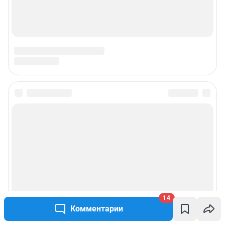
Наши вакансии
Техподдержка
Предвыборная агитация
Статистика канала в MAX
Все города сети
Мобильное приложение
Google Play
App Store
Мы в соцсетях
14
Комментарии