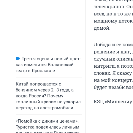
телеэкранов. Он
всех, но в то ж
мощному потоку 
домой.
Лобода и ее ком
решение и шаг
скучных описан
Третья сцена и новый цвет:
как изменится Волковский
интриги, а пото
театр в Ярославле
словах. Я скажу
на мой концерт
Китай попрощается с
будет незабыва
бензином через 2–3 года, а
когда Россия? Почему
КЗЦ «Миллениум» 
топливный кризис не ускорил
переход на электромобили
«Помойка с дикими ценами».
Туристка поделилась личным