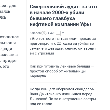
поет для
Смертельный аудит: за что
ваясь
в начале 2000-х убили
ясь
бывшего главбуха
нефтяной компании Уфы
5 часов
4 423
2
сознанное
«Это тот, кого ты травила»: прикамца
зывов и
приговорили к 22 годам за убийство
е ради
семьи его девушки, сейчас он звонит
ей с угрозами
скажешь в
то придет
, это
Как приготовить ленивые беляши —
простой способ от жительницы
Барнаула
Когда концерт обернулся скандалом.
Ваня Дмитриенко извинился перед
Линочкой Ли за выступление сестры
под ее голос