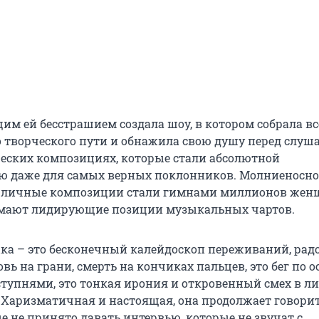
им ей бесстрашием создала шоу, в котором собрала вс
о творческого пути и обнажила свою душу перед слуш
еских композициях, которые стали абсолютной
 даже для самых верных поклонников. Молниеносно
ь личные композиции стали гимнами миллионов женщ
мают лидирующие позиции музыкальных чартов.
ыка – это бесконечный калейдоскоп переживаний, радо
овь на грани, смерть на кончиках пальцев, это бег по 
ступнями, это тонкая ирония и откровенный смех в л
 Харизматичная и настоящая, она продолжает говорит
е не принято давать интервью, которые не звучат с