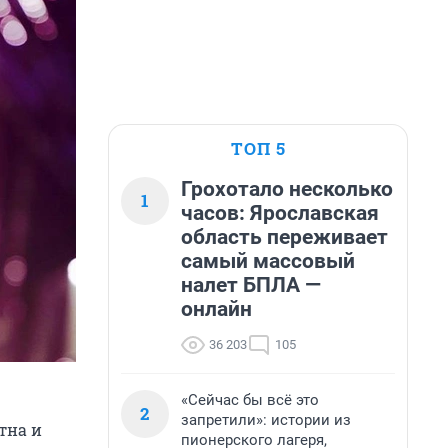
ТОП 5
Грохотало несколько
1
часов: Ярославская
область переживает
самый массовый
налет БПЛА —
онлайн
36 203
105
«Сейчас бы всё это
2
запретили»: истории из
тна и
пионерского лагеря,