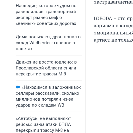
экстравагантна.
Наследие, которое чудом не
развалилось: транспортный
эксперт разнес миф о
LOBODA – это яр
«вечных» советских дорогах
харизма в кажд
эмоциональный 
Дома полыхают, дрон попал в
артист не тольк
склад Wildberries: главное о
налетах
Движение восстановлено: в
Ярославской области сняли
перекрытие трассы М-8
«Находимся в заложниках»:
селлеры рассказали, сколько
миллионов потеряли из-за
ударов по складам WB
«Автобусы не выполняют
рейсы»: из-за атаки БПЛА
перекрыли трассу М-8 на