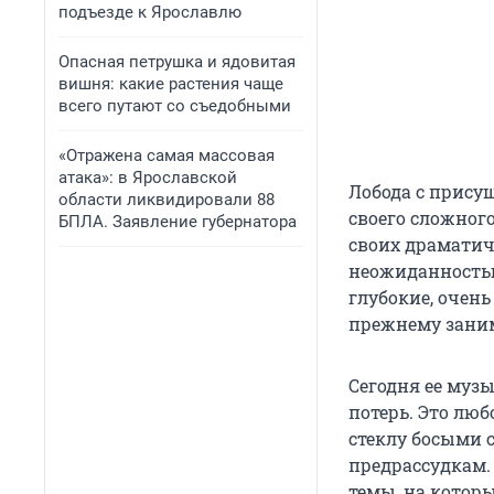
подъезде к Ярославлю
Опасная петрушка и ядовитая
вишня: какие растения чаще
всего путают со съедобными
«Отражена самая массовая
атака»: в Ярославской
Лобода с присущ
области ликвидировали 88
своего сложног
БПЛА. Заявление губернатора
своих драматич
неожиданностью
глубокие, очен
прежнему зани
Сегодня ее муз
потерь. Это люб
стеклу босыми 
предрассудкам.
темы, на которы