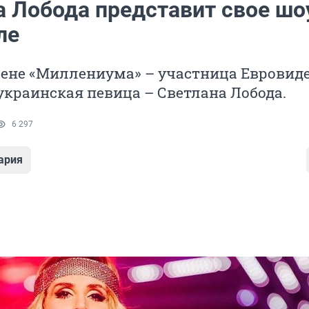
а Лобода представит свое шо
ле
сцене «Миллениума» – участница Евровид
 украинская певица – Светлана Лобода.
6 297
ария