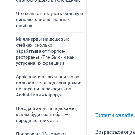
опытом отдыха в Геленджике
Что мешает получать большую
пенсию: список главных
ошибок
Миллиарды на дешевых
стейках: сколько
зарабатывают fix-price-
рестораны «The Бык» и как
устроена их франшиза
Apple приняла журналиста за
пользователя под санкциями:
не пора ли переходить на
Android или «Аврору»
Погода 6 августа подскажет,
каким будет сентябрь, —
Билеты онлайн
.
народные приметы
Возрастное огр
Подарок на 18-летие от