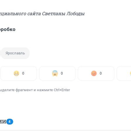
фициального сайта Светланы Лободы
оробко
Ярославль
0
0
0
ыделите фрагмент и нажмите Ctrl+Enter
ИИ
4