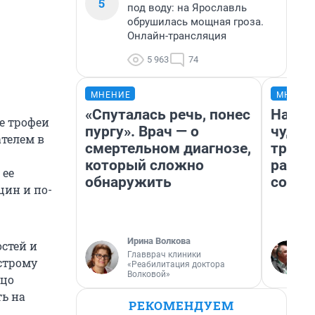
5
под воду: на Ярославль
обрушилась мощная гроза.
Онлайн-трансляция
5 963
74
МНЕНИЕ
МНЕНИ
«Спуталась речь, понес
Насле
е трофеи
пургу». Врач — о
чудом
ателем в
смертельном диагнозе,
транс
который сложно
разне
 ее
обнаружить
совет
ин и по-
Ирина Волкова
стей и
Главврач клиники
острому
«Реабилитация доктора
Волковой»
ицо
ь на
РЕКОМЕНДУЕМ