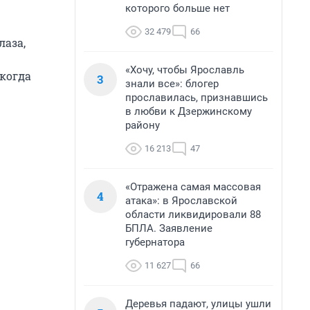
которого больше нет
32 479
66
лаза,
«Хочу, чтобы Ярославль
когда
3
знали все»: блогер
прославилась, признавшись
в любви к Дзержинскому
району
16 213
47
«Отражена самая массовая
4
атака»: в Ярославской
области ликвидировали 88
БПЛА. Заявление
губернатора
11 627
66
Деревья падают, улицы ушли