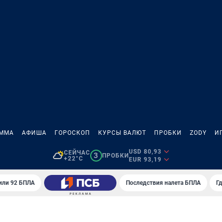
АММА
АФИША
ГОРОСКОП
КУРСЫ ВАЛЮТ
ПРОБКИ
ZODY
И
USD 80,93
СЕЙЧАС
3
ПРОБКИ
+22°C
EUR 93,19
или 92 БПЛА
Последствия налета БПЛА
Г