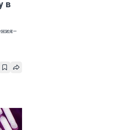
у в
ения–