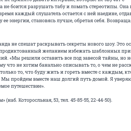
а не боится разрушать табу и ломать стереотипы. Она 
е время каждый слушатель остается с ней наедине, отда
ее энергии, становясь лучше, обретая себя. Возвраща
анда не спешат раскрывать секреты нового шоу. Это о
, продиктованный желанием избежать шаблонных при
ий. «Мы решили оставить все под завесой тайны, но н
му что не хотим банально описывать то, о чем не рас
 только то, что буду жить и гореть вместе с каждым, к
. Мы пройдем вместе наш долгий путь домой. Я уверяю
емое путешествие».
(наб. Которосльная, 53, тел. 45-85-55, 22-44-50).