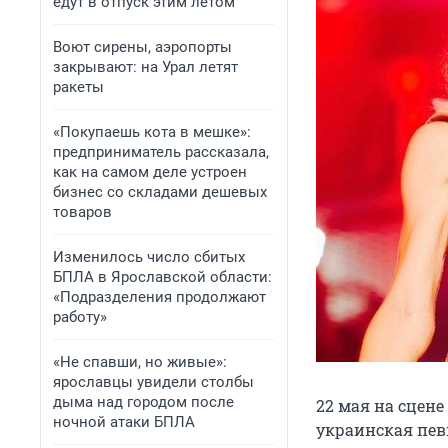
едут в отпуск этим летом
Воют сирены, аэропорты
закрывают: на Урал летят
ракеты
«Покупаешь кота в мешке»:
предприниматель рассказала,
как на самом деле устроен
бизнес со складами дешевых
товаров
Изменилось число сбитых
БПЛА в Ярославской области:
«Подразделения продолжают
работу»
«Не спавши, но живые»:
ярославцы увидели столбы
дыма над городом после
22 мая на сцен
ночной атаки БПЛА
украинская пев