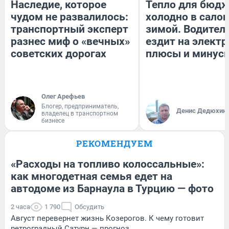
Наследие, которое
Тепло для бюдж
чудом не развалилось:
холодно в сало
транспортный эксперт
зимой. Водитель
разнес миф о «вечных»
ездит на электр
советских дорогах
плюсы и минус
Олег Арефьев
Блогер, предприниматель,
Денис Дедюхин
владелец в транспортном
бизнесе
РЕКОМЕНДУЕМ
«Расходы на топливо колоссальные»:
как многодетная семья едет на
автодоме из Барнаула в Турцию — фото
2 часа
1 790
Обсудить
Август перевернет жизнь Козерогов. К чему готовит
ретроградный Сатурн — прогноз