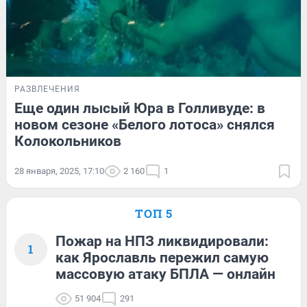
РАЗВЛЕЧЕНИЯ
Еще один лысый Юра в Голливуде: в
новом сезоне «Белого лотоса» снялся
Колокольников
28 января, 2025, 17:10
2 160
1
ТОП 5
Пожар на НПЗ ликвидировали:
1
как Ярославль пережил самую
массовую атаку БПЛА — онлайн
51 904
291