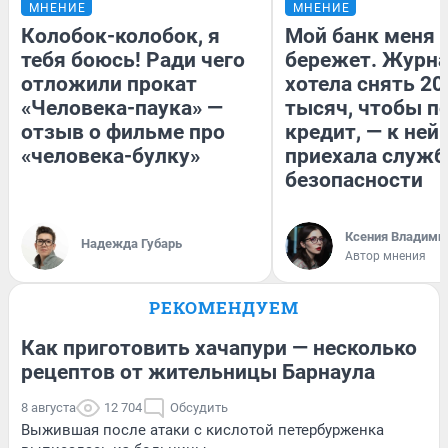
МНЕНИЕ
МНЕНИЕ
Колобок-колобок, я
Мой банк меня
тебя боюсь! Ради чего
бережет. Журн
отложили прокат
хотела снять 20
«Человека-паука» —
тысяч, чтобы п
отзыв о фильме про
кредит, — к ней
«человека-булку»
приехала служб
безопасности
Ксения Владими
Надежда Губарь
Автор мнения
РЕКОМЕНДУЕМ
Как приготовить хачапури — несколько
рецептов от жительницы Барнаула
8 августа
12 704
Обсудить
Выжившая после атаки с кислотой петербурженка