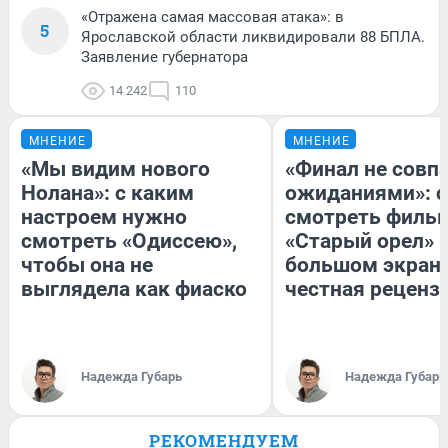
«Отражена самая массовая атака»: в
5
Ярославской области ликвидировали 88 БПЛА.
Заявление губернатора
14 242
110
МНЕНИЕ
МНЕНИЕ
«Мы видим нового
«Финал не совпа
Нолана»: с каким
ожиданиями»: с
настроем нужно
смотреть филь
смотреть «Одиссею»,
«Старый орел» 
чтобы она не
большом экран
выглядела как фиаско
честная реценз
Надежда Губарь
Надежда Губарь
РЕКОМЕНДУЕМ