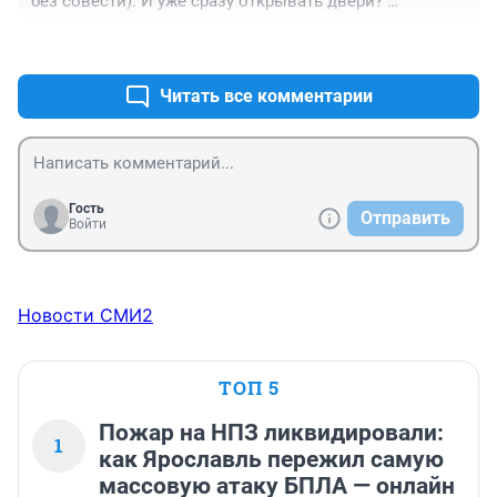
без совести). И уже сразу открывать двери? 
Спортсменов жалко, если закроют доступ на стадион, 
+0
–0
а спортплощадка давно радбомбоена гостями из 
соседних домов...
Читать все комментарии
Гость
Отправить
Войти
Новости СМИ2
ТОП 5
Пожар на НПЗ ликвидировали:
1
как Ярославль пережил самую
массовую атаку БПЛА — онлайн