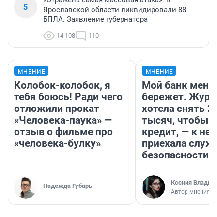
«Отражена самая массовая атака»: в
5
Ярославской области ликвидировали 88
БПЛА. Заявление губернатора
14 108
110
МНЕНИЕ
МНЕНИЕ
Колобок-колобок, я
Мой банк меня
тебя боюсь! Ради чего
бережет. Журн
отложили прокат
хотела снять 2
«Человека-паука» —
тысяч, чтобы п
отзыв о фильме про
кредит, — к не
«человека-булку»
приехала служ
безопасности
Ксения Владим
Надежда Губарь
Автор мнения