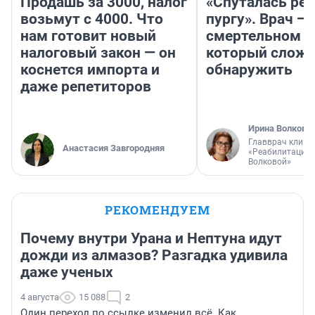
Продашь за 3000, налог
«Спуталась реч
возьмут с 4000. Что
пургу». Врач — 
нам готовит новый
смертельном д
налоговый закон — он
который слож
коснется импорта и
обнаружить
даже репетиторов
Ирина Волкова
Главврач клини
Анастасия Завгородняя
«Реабилитация 
Волковой»
РЕКОМЕНДУЕМ
Почему внутри Урана и Нептуна идут
дожди из алмазов? Разгадка удивила
даже ученых
4 августа
15 088
2
Один переход по ссылке изменил всё. Как