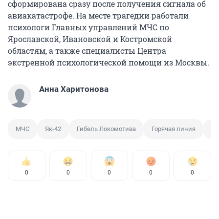
сформирована сразу после получения сигнала об
авиакатастрофе. На месте трагедии работали
психологи Главных управлений МЧС по
Ярославской, Ивановской и Костромской
областям, а также специалисты Центра
экстренной психологической помощи из Москвы.
Анна Харитонова
МЧС
Як-42
Гибель Локомотива
Горячая линия
Пс
0
0
0
0
0