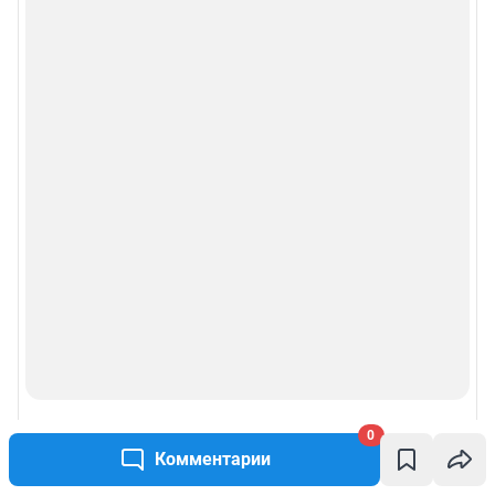
Рубрики
Реклама на сайте
Прайс-лист
О компании
Наши награды
Наши вакансии
Техподдержка
0
Предвыборная агитация
Комментарии