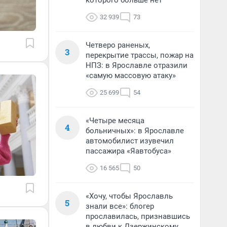
которого больше нет
32 939
73
Четверо раненых,
3
перекрытие трассы, пожар на
НПЗ: в Ярославле отразили
«самую массовую атаку»
25 699
54
«Четыре месяца
4
больничных»: в Ярославле
автомобилист изувечил
пассажира «Яавтобуса»
16 565
50
«Хочу, чтобы Ярославль
5
знали все»: блогер
прославилась, признавшись
в любви к Дзержинскому