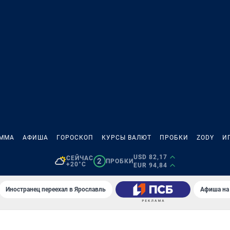
АММА
АФИША
ГОРОСКОП
КУРСЫ ВАЛЮТ
ПРОБКИ
ZODY
И
USD 82,17
СЕЙЧАС
2
ПРОБКИ
+20°C
EUR 94,84
Иностранец переехал в Ярославль
Афиша на