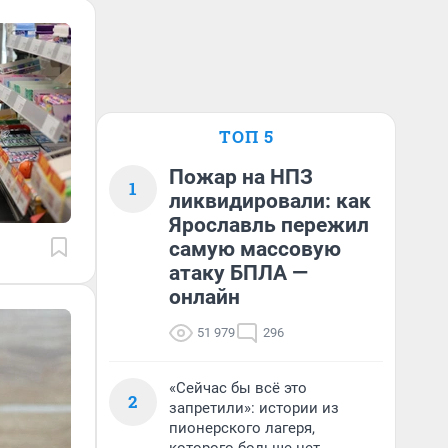
ТОП 5
Пожар на НПЗ
1
ликвидировали: как
Ярославль пережил
самую массовую
атаку БПЛА —
онлайн
51 979
296
«Сейчас бы всё это
2
запретили»: истории из
пионерского лагеря,