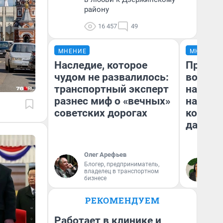
району
16 457
49
МНЕНИЕ
МНЕНИЕ
Наследие, которое
Продаш
чудом не развалилось:
возьмут
транспортный эксперт
нам го
разнес миф о «вечных»
налого
советских дорогах
коснет
даже р
Олег Арефьев
Блогер, предприниматель,
Ан
владелец в транспортном
бизнесе
РЕКОМЕНДУЕМ
Работает в клинике и