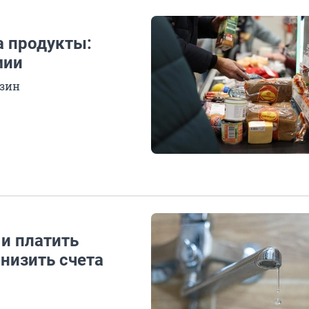
а продукты:
мии
азин
 и платить
низить счета