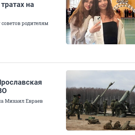
тратах на
 советов родителям
Ярославская
ВО
она Михаил Евраев