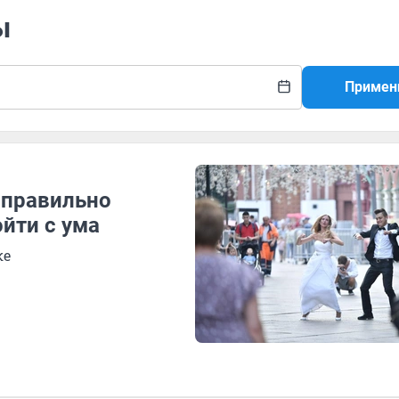
ы
Примен
 правильно
йти с ума
ке