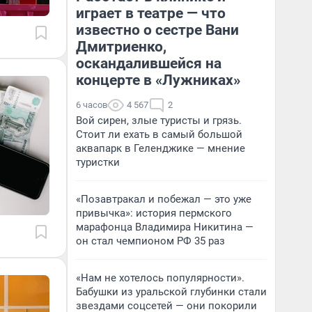
играет в театре — что
известно о сестре Вани
Дмитриенко,
оскандалившейся на
концерте в «Лужниках»
6 часов
4 567
2
Вой сирен, злые туристы и грязь.
Стоит ли ехать в самый большой
аквапарк в Геленджике — мнение
туристки
«Позавтракал и побежал — это уже
привычка»: история пермского
марафонца Владимира Никитина —
он стал чемпионом РФ 35 раз
«Нам не хотелось популярности».
Бабушки из уральской глубинки стали
звездами соцсетей — они покорили