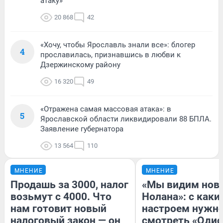
атаку»
20 868
42
«Хочу, чтобы Ярославль знали все»: блогер
4
прославилась, признавшись в любви к
Дзержинскому району
16 320
49
«Отражена самая массовая атака»: в
5
Ярославской области ликвидировали 88 БПЛА.
Заявление губернатора
13 564
110
МНЕНИЕ
МНЕНИЕ
Продашь за 3000, налог
«Мы видим нов
возьмут с 4000. Что
Нолана»: с каки
нам готовит новый
настроем нужн
налоговый закон — он
смотреть «Одис