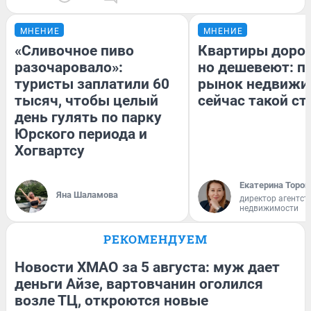
МНЕНИЕ
МНЕНИЕ
«Сливочное пиво
Квартиры доро
разочаровало»:
но дешевеют: п
туристы заплатили 60
рынок недвижи
тысяч, чтобы целый
сейчас такой с
день гулять по парку
Юрского периода и
Хогвартсу
Екатерина Тороп
Яна Шаламова
директор агентст
недвижимости
РЕКОМЕНДУЕМ
Новости ХМАО за 5 августа: муж дает
деньги Айзе, вартовчанин оголился
возле ТЦ, откроются новые