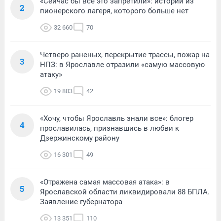
«Сейчас бы всё это запретили»: истории из
2
пионерского лагеря, которого больше нет
32 660
70
Четверо раненых, перекрытие трассы, пожар на
3
НПЗ: в Ярославле отразили «самую массовую
атаку»
19 803
42
«Хочу, чтобы Ярославль знали все»: блогер
4
прославилась, признавшись в любви к
Дзержинскому району
16 301
49
«Отражена самая массовая атака»: в
5
Ярославской области ликвидировали 88 БПЛА.
Заявление губернатора
13 351
110