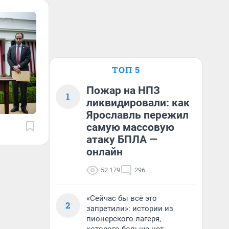
ТОП 5
Пожар на НПЗ
1
ликвидировали: как
Ярославль пережил
самую массовую
атаку БПЛА —
онлайн
52 179
296
«Сейчас бы всё это
2
запретили»: истории из
пионерского лагеря,