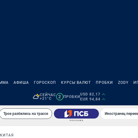
АММА
АФИША
ГОРОСКОП
КУРСЫ ВАЛЮТ
ПРОБКИ
ZODY
И
USD 82,17
СЕЙЧАС
2
ПРОБКИ
+21°C
EUR 94,84
Трое разбились на трассе
Иностранец переех
 КИТАЯ