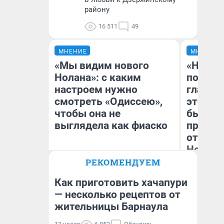
району
16 511
49
МНЕНИЕ
МНЕНИЕ
«Мы видим нового
«Никог
Нолана»: с каким
победи
настроем нужно
главны
смотреть «Одиссею»,
этого г
чтобы она не
бьет р
выглядела как фиаско
прокат
отзыв 
Нолана
РЕКОМЕНДУЕМ
Ст
Надежда Губарь
Эк
Как приготовить хачапури
— несколько рецептов от
жительницы Барнаула