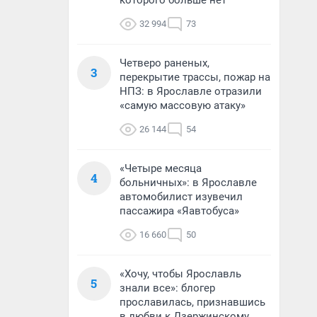
которого больше нет
32 994
73
Четверо раненых,
3
перекрытие трассы, пожар на
НПЗ: в Ярославле отразили
«самую массовую атаку»
26 144
54
«Четыре месяца
4
больничных»: в Ярославле
автомобилист изувечил
пассажира «Яавтобуса»
16 660
50
«Хочу, чтобы Ярославль
5
знали все»: блогер
прославилась, признавшись
в любви к Дзержинскому