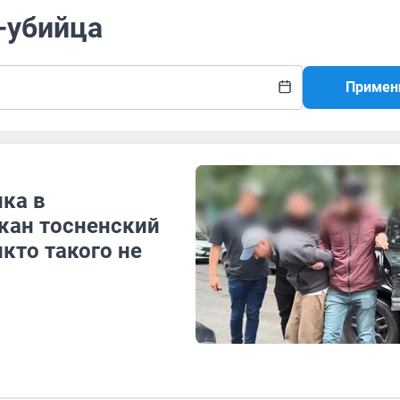
-убийца
Примен
нка в
жан тосненский
икто такого не