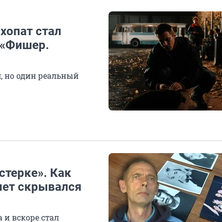
ихопат стал
 «Фишер.
, но один реальный
стерке». Как
лет скрывался
а и вскоре стал