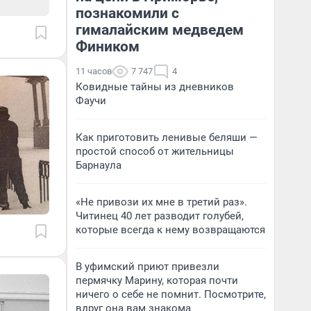
познакомили с
гималайским медведем
Фиником
11 часов
7 747
4
Ковидные тайны из дневников
Фаучи
Как приготовить ленивые беляши —
простой способ от жительницы
Барнаула
«Не привози их мне в третий раз».
Читинец 40 лет разводит голубей,
которые всегда к нему возвращаются
В уфимский приют привезли
пермячку Марину, которая почти
ничего о себе не помнит. Посмотрите,
вдруг она вам знакома