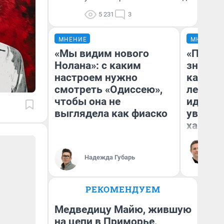
5 231
3
МНЕНИЕ
МНЕНИЕ
«Мы видим нового
«Посту
Нолана»: с каким
значит,
настроем нужно
кардиох
смотреть «Одиссею»,
летним
чтобы она не
идею в
выглядела как фиаско
увольн
хамств
Ро
Вы
ле
Надежда Губарь
вм
со
РЕКОМЕНДУЕМ
Медведицу Майю, жившую
на цепи в Приморье,