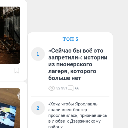
ТОП 5
«Сейчас бы всё это
1
запретили»: истории
из пионерского
лагеря, которого
больше нет
32 351
66
«Хочу, чтобы Ярославль
2
знали все»: блогер
прославилась, признавшись
в любви к Дзержинскому
району