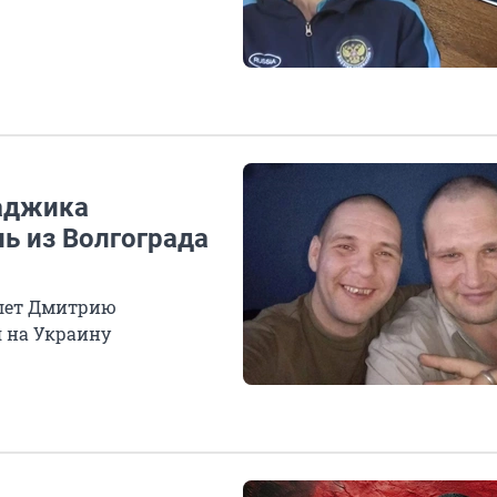
аджика
ь из Волгограда
 лет Дмитрию
я на Украину