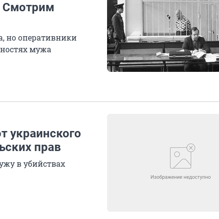
. Смотрим
та, но оперативники
нностях мужа
т украинского
ьских прав
мужу в убийствах