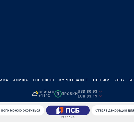
АММА
АФИША
ГОРОСКОП
КУРСЫ ВАЛЮТ
ПРОБКИ
ZODY
И
USD 80,93
СЕЙЧАС
0
ПРОБКИ
+19°C
EUR 93,19
 кого можно охотиться
Ставят декорации дл