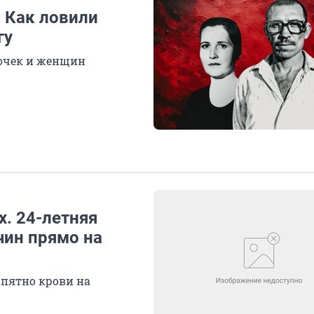
 Как ловили
гу
вочек и женщин
. 24-летняя
чин прямо на
 пятно крови на