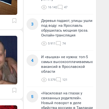
16 142
47
Деревья падают, улицы ушли
3
под воду: на Ярославль
обрушилась мощная гроза.
Онлайн-трансляция
5 911
74
И «вышка» не нужна: топ-5
4
самых высокооплачиваемых
вакансий в Ярославской
области
5 379
121
«Насиловал на глазах у
5
связанных родителей».
Новый поворот в деле
убийства россиян в Таиланде