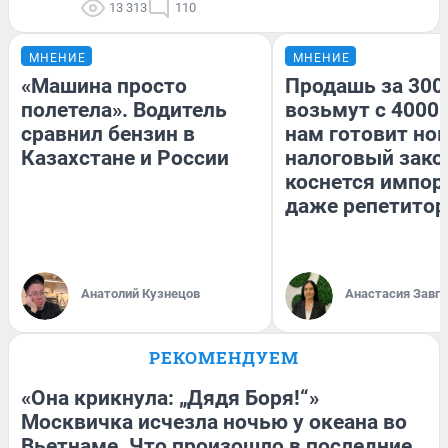
13 313
110
МНЕНИЕ
МНЕНИЕ
«Машина просто
Продашь за 3000
полетела». Водитель
возьмут с 4000.
сравнил бензин в
нам готовит но
Казахстане и России
налоговый зако
коснется импор
даже репетитор
Анатолий Кузнецов
Анастасия Завг
РЕКОМЕНДУЕМ
«Она крикнула: „Дядя Боря!“»
Москвичка исчезла ночью у океана во
Вьетнаме. Что произошло в последние