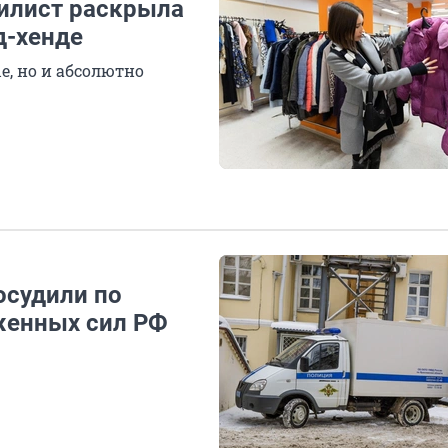
тилист раскрыла
д-хенде
е, но и абсолютно
осудили по
женных сил РФ