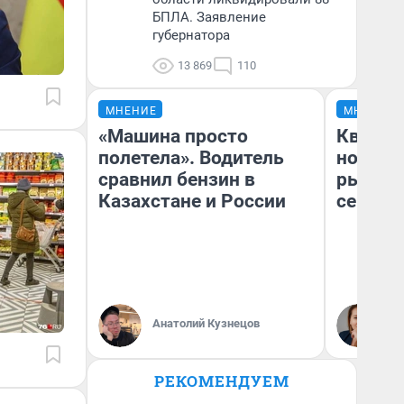
БПЛА. Заявление
губернатора
13 869
110
МНЕНИЕ
МНЕНИЕ
«Машина просто
Кварти
полетела». Водитель
но деш
сравнил бензин в
рынок 
Казахстане и России
сейчас
Ек
Анатолий Кузнецов
ди
не
РЕКОМЕНДУЕМ