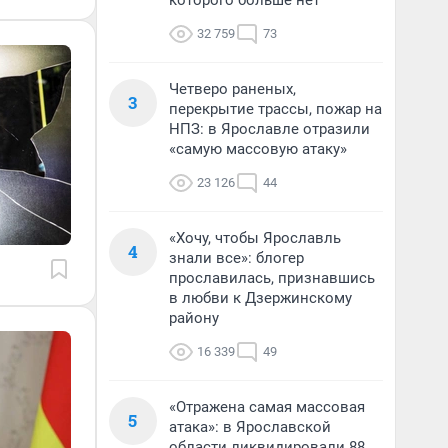
которого больше нет
32 759
73
Четверо раненых,
3
перекрытие трассы, пожар на
НПЗ: в Ярославле отразили
«самую массовую атаку»
23 126
44
«Хочу, чтобы Ярославль
4
знали все»: блогер
прославилась, признавшись
в любви к Дзержинскому
району
16 339
49
«Отражена самая массовая
5
атака»: в Ярославской
области ликвидировали 88