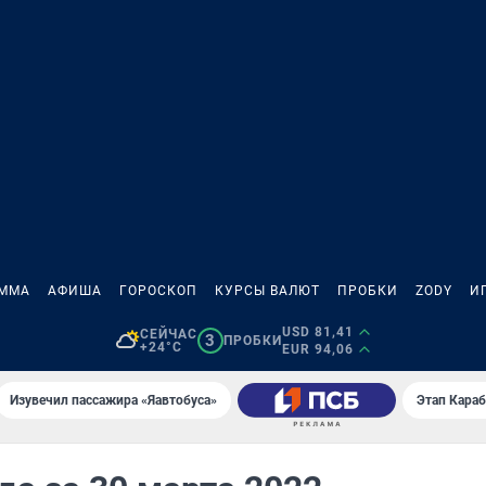
АММА
АФИША
ГОРОСКОП
КУРСЫ ВАЛЮТ
ПРОБКИ
ZODY
И
USD 81,41
СЕЙЧАС
3
ПРОБКИ
+24°C
EUR 94,06
Изувечил пассажира «Яавтобуса»
Этап Кара