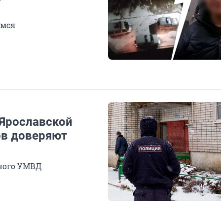
емся
 Ярославской
ов доверяют
ьного УМВД