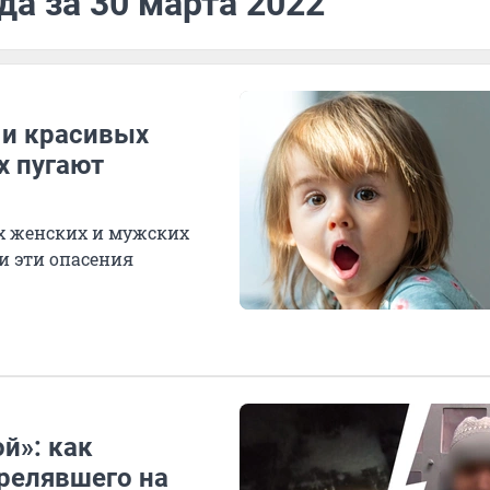
да за 30 марта 2022
 и красивых
х пугают
х женских и мужских
и эти опасения
й»: как
трелявшего на