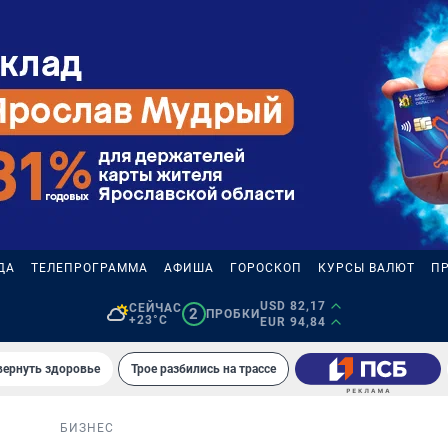
ДА
ТЕЛЕПРОГРАММА
АФИША
ГОРОСКОП
КУРСЫ ВАЛЮТ
П
USD 82,17
СЕЙЧАС
2
ПРОБКИ
+23°C
EUR 94,84
вернуть здоровье
Трое разбились на трассе
БИЗНЕС