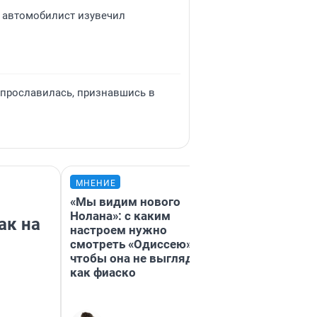
 автомобилист изувечил
р прославилась, признавшись в
МНЕНИЕ
МНЕНИЕ
«Мы видим нового
«Никого нель
Нолана»: с каким
победить». О 
ак на
настроем нужно
главный блок
смотреть «Одиссею»,
этого года, к
чтобы она не выглядела
бьет рекорды 
как фиаско
честный отзы
«Одиссею» Но