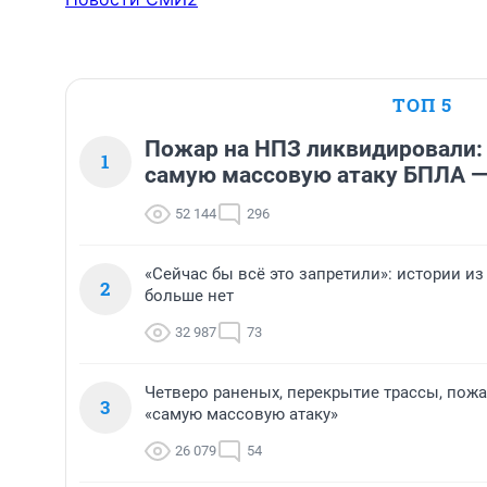
ТОП 5
Пожар на НПЗ ликвидировали:
1
самую массовую атаку БПЛА —
52 144
296
«Сейчас бы всё это запретили»: истории из
2
больше нет
32 987
73
Четверо раненых, перекрытие трассы, пожа
3
«самую массовую атаку»
26 079
54