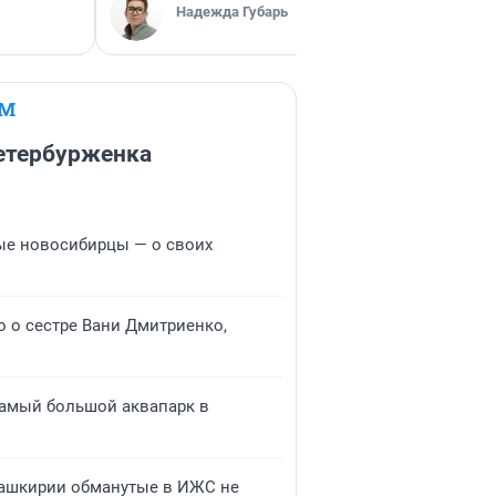
Стас Сок
Надежда Губарь
Эксперт
ЕМ
петербурженка
дые новосибирцы — о своих
но о сестре Вани Дмитриенко,
 самый большой аквапарк в
 Башкирии обманутые в ИЖС не