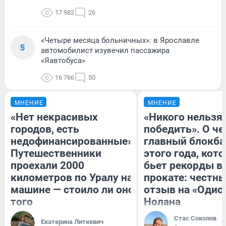
17 982
26
«Четыре месяца больничных»: в Ярославле
5
автомобилист изувечил пассажира
«Яавтобуса»
16 766
50
МНЕНИЕ
МНЕНИЕ
«Нет некрасивых
«Никого нельзя
городов, есть
победить». О ч
недофинансированные».
главный блокба
Путешественники
этого года, кот
проехали 2000
бьет рекорды в
километров по Уралу на
прокате: честн
машине — стоило ли оно
отзыв на «Одис
того
Нолана
Стас Соколов
Екатерина Литкевич