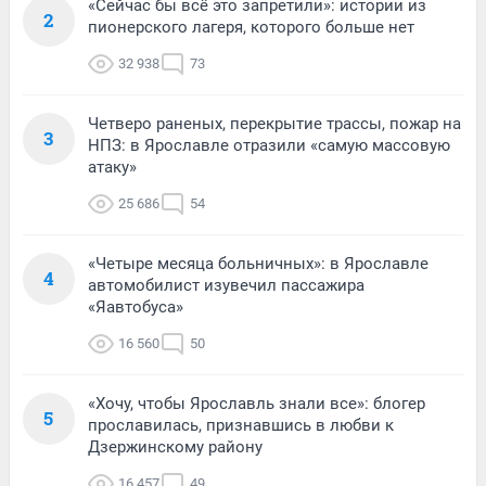
«Сейчас бы всё это запретили»: истории из
2
пионерского лагеря, которого больше нет
32 938
73
Четверо раненых, перекрытие трассы, пожар на
3
НПЗ: в Ярославле отразили «самую массовую
атаку»
25 686
54
«Четыре месяца больничных»: в Ярославле
4
автомобилист изувечил пассажира
«Яавтобуса»
16 560
50
«Хочу, чтобы Ярославль знали все»: блогер
5
прославилась, признавшись в любви к
Дзержинскому району
16 457
49