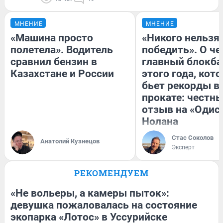
МНЕНИЕ
МНЕНИЕ
«Машина просто
«Никого нельзя
полетела». Водитель
победить». О ч
сравнил бензин в
главный блокба
Казахстане и России
этого года, кот
бьет рекорды в
прокате: честн
отзыв на «Одис
Нолана
Стас Соколов
Анатолий Кузнецов
Эксперт
РЕКОМЕНДУЕМ
«Не вольеры, а камеры пыток»:
девушка пожаловалась на состояние
экопарка «Лотос» в Уссурийске