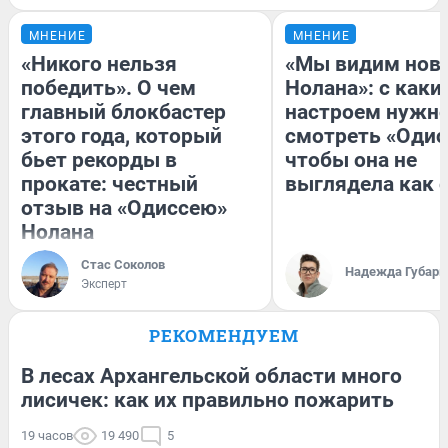
МНЕНИЕ
МНЕНИЕ
«Никого нельзя
«Мы видим нов
победить». О чем
Нолана»: с каки
главный блокбастер
настроем нужн
этого года, который
смотреть «Одис
бьет рекорды в
чтобы она не
прокате: честный
выглядела как 
отзыв на «Одиссею»
Нолана
Стас Соколов
Надежда Губарь
Эксперт
РЕКОМЕНДУЕМ
В лесах Архангельской области много
лисичек: как их правильно пожарить
19 часов
19 490
5