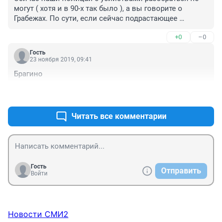
могут ( хотя и в 90-х так было ), а вы говорите о 
Грабежах. По сути, если сейчас подрастающее 
поколение это ( что можно сейчас спокойно и 
+0
–0
безнаказанно ГРАБИТЬ и РАЗБОЙНИЧАТЬ ) впитает, 
то такое будет чаще... Это как вулкан. Так что ждемs...
Гость
23 ноября 2019, 09:41
Брагино
+0
–0
Читать все комментарии
Гость
Отправить
Войти
Новости СМИ2