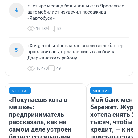
«Четыре месяца больничных»: в Ярославле
4
автомобилист изувечил пассажира
«Яавтобуса»
16 589
50
«Хочу, чтобы Ярославль знали все»: блогер
5
прославилась, признавшись в любви к
Дзержинскому району
16 470
49
МНЕНИЕ
МНЕНИЕ
«Покупаешь кота в
Мой банк меня
мешке»:
бережет. Журн
предприниматель
хотела снять 2
рассказала, как на
тысяч, чтобы п
самом деле устроен
кредит, — к не
бизнес со складами
приехала служ