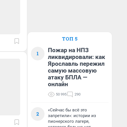
ТОП 5
Пожар на НПЗ
1
ликвидировали: как
Ярославль пережил
самую массовую
атаку БПЛА —
онлайн
50 995
290
«Сейчас бы всё это
2
запретили»: истории из
пионерского лагеря,