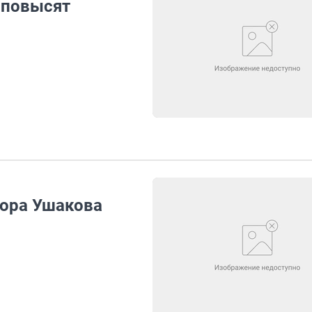
 повысят
дора Ушакова