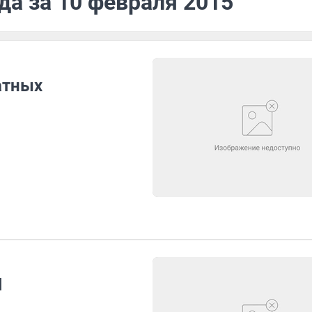
да за 10 февраля 2015
атных
l