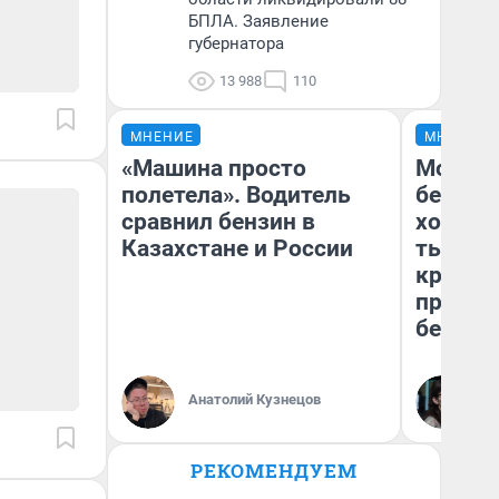
БПЛА. Заявление
губернатора
13 988
110
МНЕНИЕ
МНЕНИЕ
«Машина просто
Мой ба
полетела». Водитель
береже
сравнил бензин в
хотела 
Казахстане и России
тысяч,
кредит,
приеха
безопа
Кс
Анатолий Кузнецов
Ав
РЕКОМЕНДУЕМ