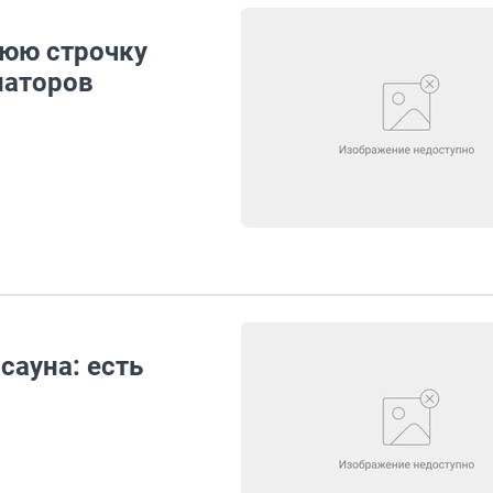
нюю строчку
наторов
сауна: есть