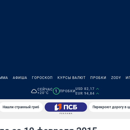
АММА
АФИША
ГОРОСКОП
КУРСЫ ВАЛЮТ
ПРОБКИ
ZODY
И
USD 82,17
СЕЙЧАС
1
ПРОБКИ
+20°C
EUR 94,84
Нашли странный гриб
Перекроют дорогу в ц