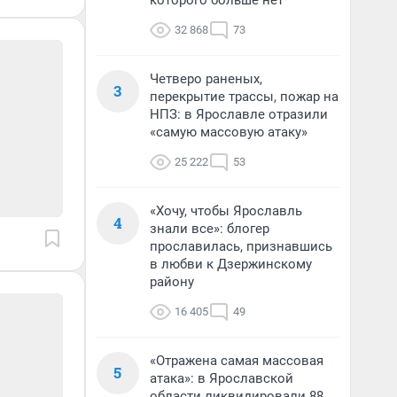
которого больше нет
32 868
73
Четверо раненых,
3
перекрытие трассы, пожар на
НПЗ: в Ярославле отразили
«самую массовую атаку»
25 222
53
«Хочу, чтобы Ярославль
4
знали все»: блогер
прославилась, признавшись
в любви к Дзержинскому
району
16 405
49
«Отражена самая массовая
5
атака»: в Ярославской
области ликвидировали 88