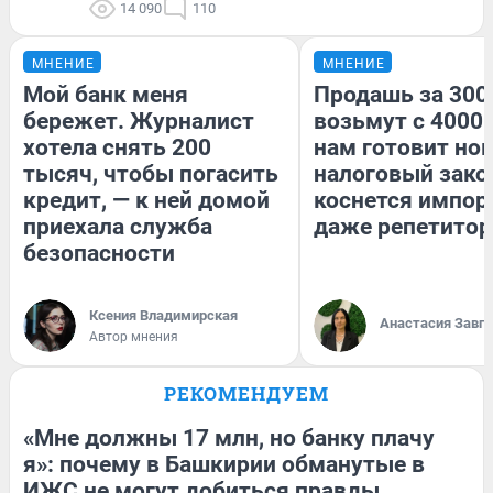
14 090
110
МНЕНИЕ
МНЕНИЕ
Мой банк меня
Продашь за 3000
бережет. Журналист
возьмут с 4000.
хотела снять 200
нам готовит но
тысяч, чтобы погасить
налоговый зако
кредит, — к ней домой
коснется импор
приехала служба
даже репетитор
безопасности
Ксения Владимирская
Анастасия Завг
Автор мнения
РЕКОМЕНДУЕМ
«Мне должны 17 млн, но банку плачу
я»: почему в Башкирии обманутые в
ИЖС не могут добиться правды