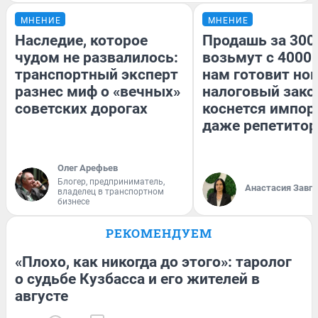
МНЕНИЕ
МНЕНИЕ
Наследие, которое
Продашь за 3000
чудом не развалилось:
возьмут с 4000.
транспортный эксперт
нам готовит но
разнес миф о «вечных»
налоговый зако
советских дорогах
коснется импор
даже репетитор
Олег Арефьев
Блогер, предприниматель,
Анастасия Завг
владелец в транспортном
бизнесе
РЕКОМЕНДУЕМ
«Плохо, как никогда до этого»: таролог
о судьбе Кузбасса и его жителей в
августе