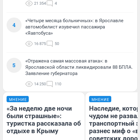
21 354
4
«Четыре месяца больничных»: в Ярославле
4
автомобилист изувечил пассажира
«Яавтобуса»
16 875
50
«Отражена самая массовая атака»: в
5
Ярославской области ликвидировали 88 БПЛА.
Заявление губернатора
14 250
110
МНЕНИЕ
МНЕНИЕ
«За неделю две ночи
Наследие, кото
были страшные»:
чудом не разва
туристка рассказала об
транспортный э
отдыхе в Крыму
разнес миф о «
советских доро