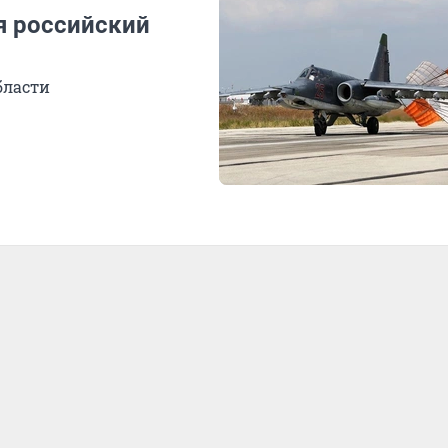
я российский
бласти