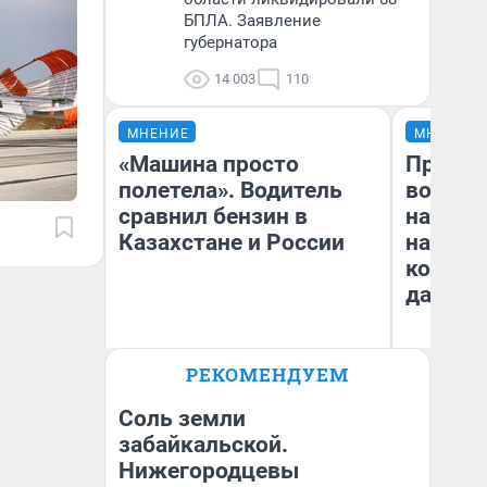
БПЛА. Заявление
губернатора
14 003
110
МНЕНИЕ
МНЕНИЕ
«Машина просто
Продаш
полетела». Водитель
возьмут
сравнил бензин в
нам го
Казахстане и России
налого
коснет
даже р
РЕКОМЕНДУЕМ
Анатолий Кузнецов
Ан
Соль земли
забайкальской.
Нижегородцевы