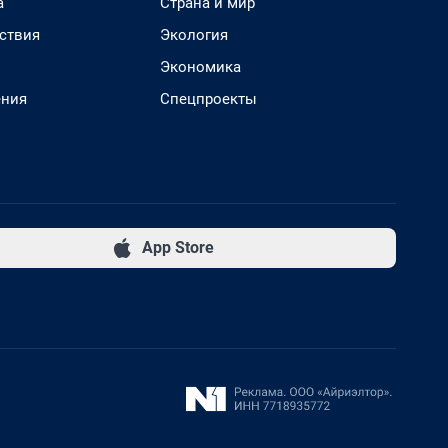
а
Страна и мир
ствия
Экология
Экономика
ения
Спецпроекты
App Store