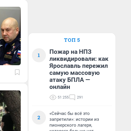
ТОП 5
Пожар на НПЗ
1
ликвидировали: как
Ярославль пережил
самую массовую
атаку БПЛА —
онлайн
51 255
291
«Сейчас бы всё это
2
запретили»: истории из
пионерского лагеря,