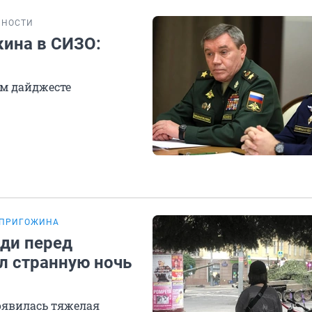
БНОСТИ
кина в СИЗО:
ом дайджесте
 ПРИГОЖИНА
ади перед
л странную ночь
появилась тяжелая