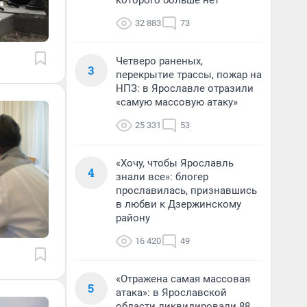
которого больше нет
32 883
73
Четверо раненых,
3
перекрытие трассы, пожар на
НПЗ: в Ярославле отразили
«самую массовую атаку»
25 331
53
«Хочу, чтобы Ярославль
4
знали все»: блогер
прославилась, признавшись
в любви к Дзержинскому
району
16 420
49
«Отражена самая массовая
5
атака»: в Ярославской
области ликвидировали 88