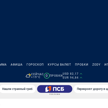
АММА
АФИША
ГОРОСКОП
КУРСЫ ВАЛЮТ
ПРОБКИ
ZODY
И
USD 82,17
СЕЙЧАС
0
ПРОБКИ
+19°C
EUR 94,84
Нашли странный гриб
Перекроют дорогу в ц
Г